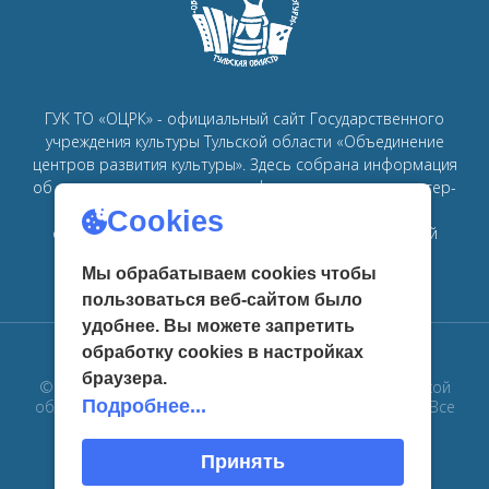
ГУК ТО «ОЦРК» - официальный сайт Государственного
учреждения культуры Тульской области «Объединение
центров развития культуры».
Здесь собрана информация
об основных мероприятиях, афишах, спектаклях, мастер-
классах, семинарах, главных новостях в рамках
Cookies
объединения
центров развития культуры в Тульской
области.
Мы обрабатываем cookies чтобы
пользоваться веб-сайтом было
удобнее. Вы можете запретить
обработку сookies в настройках
браузера.
© 2019 Государственное учреждение культуры Тульской
Подробнее...
области «Объединение центров развития культуры». Все
права защищены
Принять