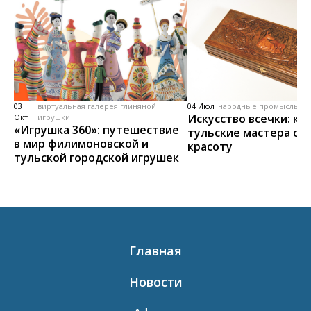
03
виртуальная галерея глиняной
04 Июл
народные промыслы, м
Искусство всечки: ка
Окт
игрушки
«Игрушка 360»: путешествие
тульские мастера со
в мир филимоновской и
красоту
тульской городской игрушек
Главная
Новости