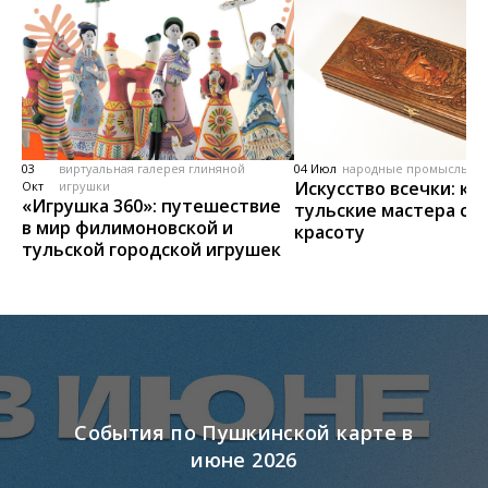
03
виртуальная галерея глиняной
04 Июл
народные промыслы, м
Искусство всечки: ка
Окт
игрушки
«Игрушка 360»: путешествие
тульские мастера со
в мир филимоновской и
красоту
тульской городской игрушек
События по Пушкинской карте в
июне 2026