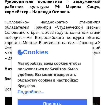
Руководитель коллектива – заслуженный
работник культуры РФ Марина Сацук,
хормейстер – Надежда Осипова.
«Соловейко» неоднократно становился
обладателем Гран-при «Студенческой весны»
Соловьиного края, в 2022 году исполнители стали
победителями Всероссийского конкурса «Битва
хоров» в Москве. В числе его наград – Гран-при X
Фестиваля православной культуры и традиций
Cookies
малых городов и сельских поселений Руси «София
– 2024».
Мы обрабатываем cookies чтобы
Начало – в 18:00.
пользоваться веб-сайтом было
удобнее. Вы можете запретить
Вход свободный.
обработку сookies в настройках
браузера.
Возрастное ограничение: 6+.
Подробнее...
Принять