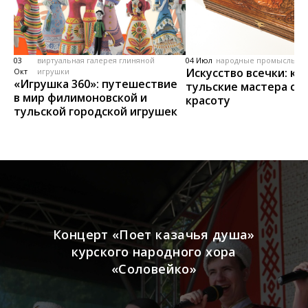
03
виртуальная галерея глиняной
04 Июл
народные промыслы, м
Искусство всечки: ка
Окт
игрушки
«Игрушка 360»: путешествие
тульские мастера со
в мир филимоновской и
красоту
тульской городской игрушек
Концерт «Поет казачья душа»
курского народного хора
«Соловейко»