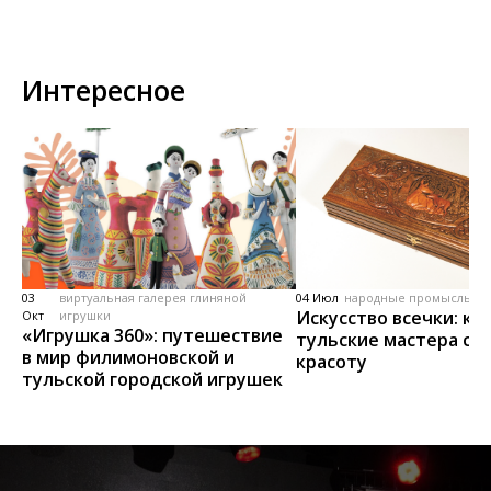
Интересное
03
виртуальная галерея глиняной
04 Июл
народные промыслы, м
Искусство всечки: ка
Окт
игрушки
«Игрушка 360»: путешествие
тульские мастера со
в мир филимоновской и
красоту
тульской городской игрушек