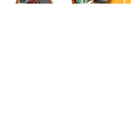
Интересное
03
виртуальная галерея глиняной
04 Июл
народные промыслы, м
Искусство всечки: ка
Окт
игрушки
«Игрушка 360»: путешествие
тульские мастера со
в мир филимоновской и
красоту