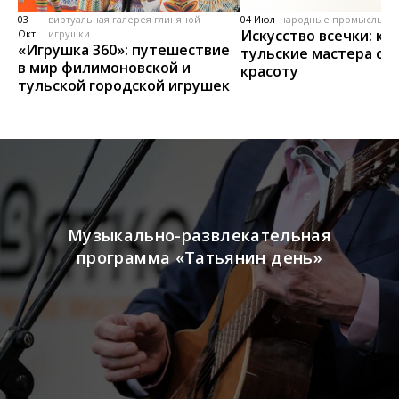
03
виртуальная галерея глиняной
04 Июл
народные промыслы, м
Искусство всечки: ка
Окт
игрушки
«Игрушка 360»: путешествие
тульские мастера со
в мир филимоновской и
красоту
тульской городской игрушек
Музыкально-развлекательная
программа «Татьянин день»