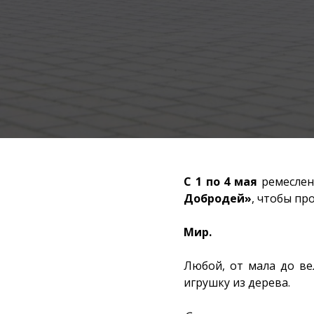
С 1 по 4 мая
ремеслен
Добродей»
, чтобы пр
Мир.
Любой, от мала до ве
игрушку из дерева.