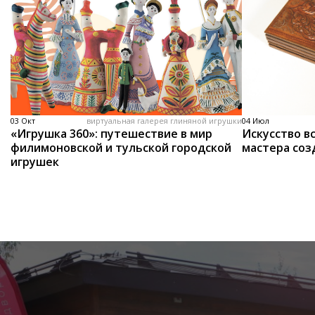
03 Окт
виртуальная галерея глиняной игрушки
04 Июл
«Игрушка 360»: путешествие в мир
Искусство вс
филимоновской и тульской городской
мастера соз
игрушек