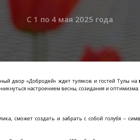
С 1 по 4 мая 2025 года
ный двор «Добродей» ждет туляков и гостей Тулы на
оникнуться настроением весны, созидания и оптимизма.
лика, сможет создать и забрать с собой голубя – си