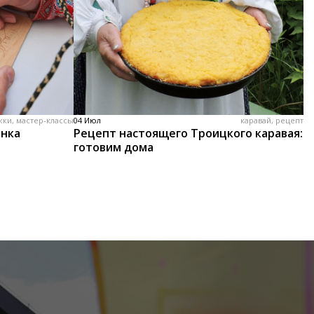
жки, мастер-классы
04 Июл
каравай, рецепт
енка
Рецепт настоящего Троицкого каравая:
готовим дома