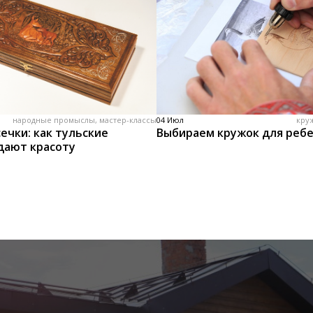
народные промыслы, мастер-классы
04 Июл
кру
ечки: как тульские
Выбираем кружок для реб
дают красоту