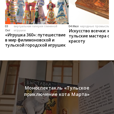
03
виртуальная галерея глиняной
04 Июл
народные промыслы, м
Искусство всечки: ка
Окт
игрушки
«Игрушка 360»: путешествие
тульские мастера со
в мир филимоновской и
красоту
тульской городской игрушек
Моноспектакль «Тульское
приключение кота Марта»