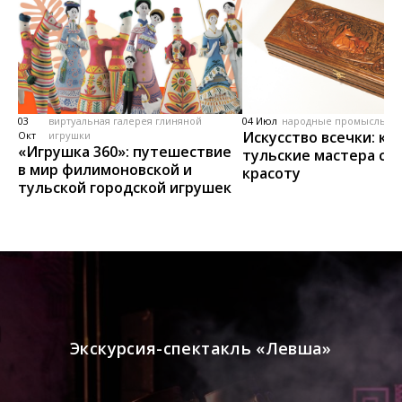
03
виртуальная галерея глиняной
04 Июл
народные промыслы, м
Искусство всечки: ка
Окт
игрушки
«Игрушка 360»: путешествие
тульские мастера со
в мир филимоновской и
красоту
тульской городской игрушек
Экскурсия-спектакль «Левша»