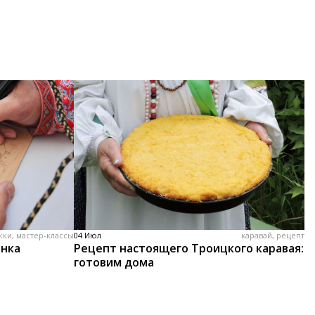
жки, мастер-классы
04 Июл
каравай, рецепт
енка
Рецепт настоящего Троицкого каравая:
готовим дома