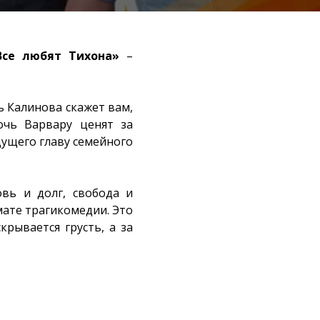
Все любят Тихона»
–
 Калинова скажет вам,
очь Варвару ценят за
дущего главу семейного
овь и долг, свобода и
мате трагикомедии. Это
крывается грусть, а за