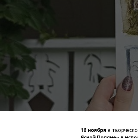
16 ноября
в творческо
Ясной Поляне» в испо