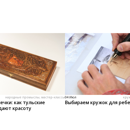
народные промыслы, мастер-классы
04 Июл
кру
ечки: как тульские
Выбираем кружок для реб
дают красоту