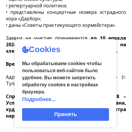
• репертуарной политики;
• представлены концертные номера эстрадного
хора «ДарХор»;
• даны «Советы практикующего хормейстера».
Заявки на участие принимаются
до 10 апреля
2024 года
(количество мест ограничено)
на
Cookies
электронную почту:
ocxt.ock@tularegion.org
.
Время мероприятия: с 13.30 до 16.00.
Мы обрабатываем cookies чтобы
пользоваться веб-сайтом было
Адрес: творческое пространство «Девятка» (г.
удобнее. Вы можете запретить
Тула, ул. 9 Мая, д. 1а).
обработку сookies в настройках
браузера.
Справки по телефону: 8 (48 72) 704-358 –
Подробнее...
Успенская Ольга Анатольевна,
художественный руководитель центра
Принять
народного творчества.