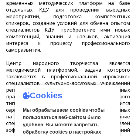
временных методических платформ на базе
отдельных КДУ для проведения выездных
мероприятий, подготовка компетентных
спикеров, создание условий для обмена опытом
специалистов КДУ, приобретение ими новых
компетенций, знаний и навыков, активация
интереса к процессу профессионального
саморазвития.
Центр народного творчества является
методической платформой, задача которого
заключается в профессиональной «прокачке»
специалистов культурно-досуговых учреждений
региона, выявлении и тиражировании успешных
Cookies
практик в работе учреждений культуры клубного
типа. Ежегодно разрабатывается и проводится
серия методических мероприятий, направленных
Мы обрабатываем cookies чтобы
на профессиональное совершенствование
пользоваться веб-сайтом было
специалистов и повышение показателей
удобнее. Вы можете запретить
эффективности культурно-досуговых учреждений
обработку сookies в настройках