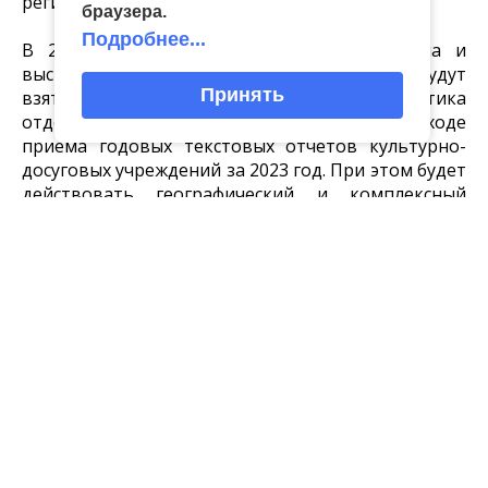
региона.
браузера.
Подробнее...
В 2024 году эта работа будет продолжена и
выстроена на новых принципах. За основу будут
Принять
взяты возможности, потребности, проблематика
отдельных учреждений, выявленных в ходе
приема годовых текстовых отчетов культурно-
досуговых учреждений за 2023 год. При этом будет
действовать географический и комплексный
подход.
Выездные мероприятия будут проводиться на
базе КДУ, имеющих смежное территориальное
расположение и схожие методические
потребности. Это позволит оказать поддержку
отдаленным клубам и увеличить охват
участников.
Планируется проведение секций по жанрам, по
обмену знаниями в области традиционной
народной культуры, проектной деятельности,