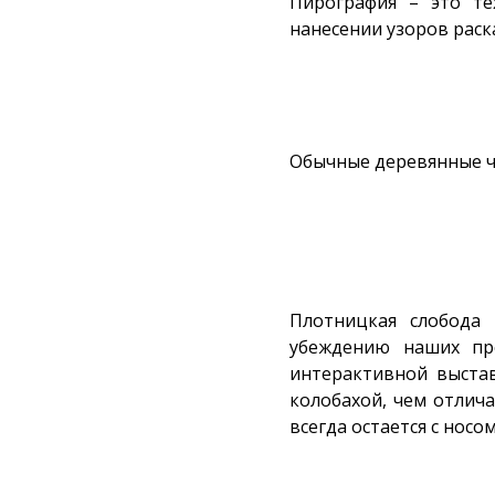
Пирография – это те
нанесении узоров рас
Обычные деревянные чу
Плотницкая слобода
убеждению наших пр
интерактивной выстав
колобахой, чем отлича
всегда остается с носом