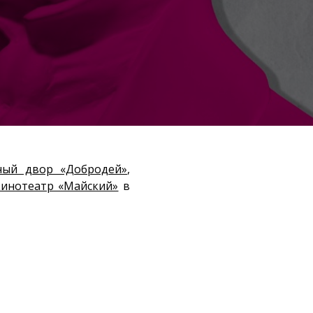
ный двор «Добродей»
,
кинотеатр «Майский»
в