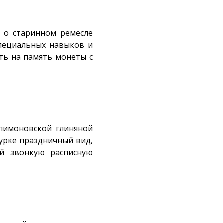
и о старинном ремесле
специальных навыков и
ть на память монеты с
лимоновской глиняной
гурке праздничный вид,
ой звонкую расписную