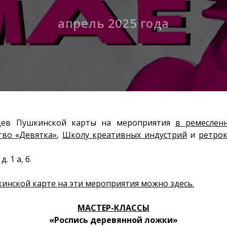
апрель 2025 года
цев Пушкинской карты на мероприятия
в ремеслен
тво «Девятка»
,
Школу креативных индустрий
и
ретро
д. 1 а, б.
инской карте на эти мероприятия можно здесь.
МАСТЕР-КЛАССЫ
«Роспись деревянной ложки»