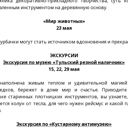
хника декоративно-прикладного творчества, суть к
каленным инструментом на деревянную основу.
«Мир животных»
23 мая
рбачки могут стать источником вдохновения и прекра
ЭКСКУРСИИ
Экскурсия по музею «Тульский резной наличник»
15, 22, 29 мая
 наполнена живым теплом и удивительной магией 
едков, бережет в доме мир и счастье. Приходите
ке старинных плотницких инструментов, вы узнаете
ется колун от тесла, для чего нужен рейсмус и какой
.
Экскурсия по «Кустарному антимузею»