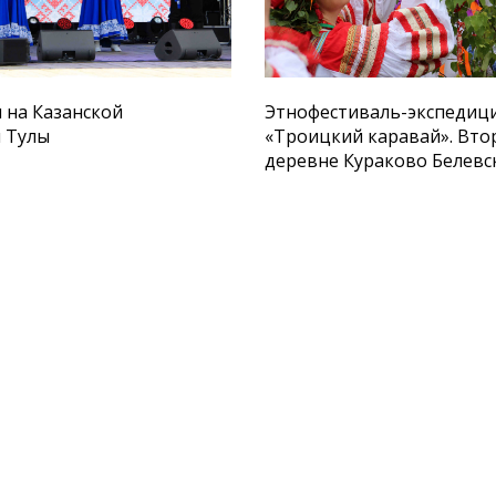
 на Казанской
Этнофестиваль-экспедиц
 Тулы
«Троицкий каравай». Вто
деревне Кураково Белевс