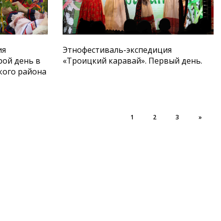
ия
Этнофестиваль-экспедиция
рой день в
«Троицкий каравай». Первый день.
кого района
1
2
3
»