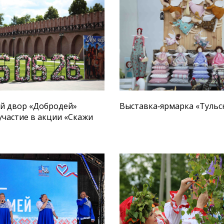
й двор «Добродей»
Выставка‑ярмарка «Туль
участие в акции «Скажи