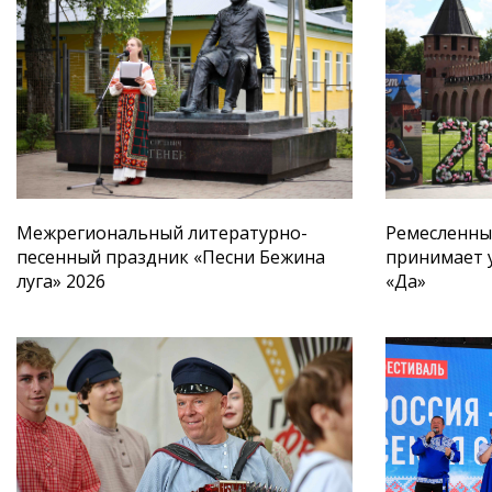
Межрегиональный литературно-
Ремесленны
песенный праздник «Песни Бежина
принимает 
луга» 2026
«Да»