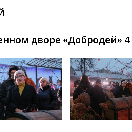
й
енном дворе «Добродей» 4 