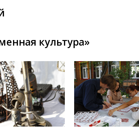
й
еменная культура»