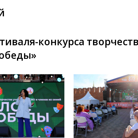
й
тиваля-конкурса творчеств
Победы»