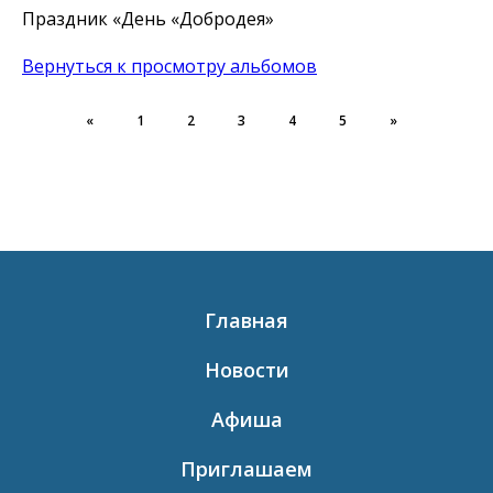
Праздник «День «Добродея»
Вернуться к просмотру альбомов
«
1
2
3
4
5
»
Главная
Новости
Афиша
Приглашаем