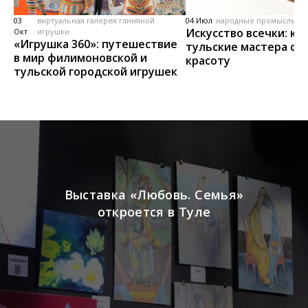
03
виртуальная галерея глиняной
04 Июл
народные промыслы, м
Искусство всечки: ка
Окт
игрушки
«Игрушка 360»: путешествие
тульские мастера со
в мир филимоновской и
красоту
тульской городской игрушек
Выставка «Любовь. Семья»
откроется в Туле