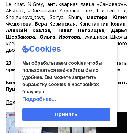
Le chat, N'Grey, антикварная лавка «Самоваръ»,
АЕstetik, «Овсянкино Королевство», fox red box,
Shelgunova_toys, Sonya Shum,
мастера Юлия
Федотова, Вера Керинская, Константин Кован,
Алексей Козлов, Павел Петрищев, Дарья
Щербакова, Ольга Изотова,
учащиеся Школы
креативных индустрий, мастера ремесленного
Cookies
двора «Добродей» и другие.
23 и 24 ноября
на выставке будет работать
Мы обрабатываем cookies чтобы
ярмарка авторских работ тульских мастеров.
пользоваться веб-сайтом было
удобнее. Вы можете запретить
Билеты на выставку можно оплатить
обработку сookies в настройках
Пушкинской картой.
браузера.
Подробнее...
Подробная информация - здесь.
Принять