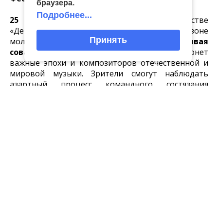
браузера.
Подробнее...
25 апреля в 17:00
в творческом пространстве
«Девятка» состоится вторая в этом сезоне
Принять
молодёжная
интеллектуальная игра «Кудрявая
сова». Тема – «Музыка»
. Мероприятие затронет
важные эпохи и композиторов отечественной и
мировой музыки. Зрители смогут наблюдать
азартный процесс командного состязания
знатоков.
Бесплатные кинопоказы
6 апреля в 16:00
в ретрокинотеатре «Майский»
пройдет заседание киноклуба приуроченное к
120-летию со дня рождения народного артиста
СССР Василия Васильевича Меркурьева. Зрители
посмотрят
музыкальную сказку «Золушка»
, снятую
в 1947 году Надеждой Кошеверовой и Михаилом
Шапиро по сценарию Евгения Шварца.