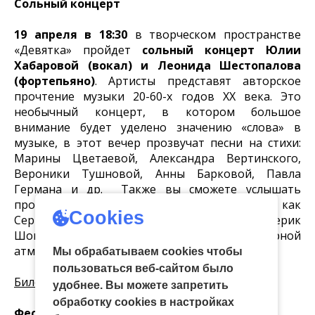
Сольный концерт
19 апреля в 18:30
в творческом пространстве
«Девятка» пройдет
сольный концерт Юлии
Хабаровой (вокал) и Леонида Шестопалова
(фортепьяно)
. Артисты представят авторское
прочтение музыки 20-60-х годов XX века. Это
необычный концерт, в котором большое
внимание будет уделено значению «слова» в
музыке, в этот вечер прозвучат песни на стихи:
Марины Цветаевой, Александра Вертинского,
Вероники Тушновой, Анны Барковой, Павла
Германа и др. Также вы сможете услышать
произведения таких великих классиков, как
Cookies
Сергей Васильевич Рахманинов и Фредерик
Шопен. Концерт пройдет в уютной камерной
атмосфере.
Мы обрабатываем cookies чтобы
пользоваться веб-сайтом было
Билеты доступны по Пушкинской карте
удобнее. Вы можете запретить
обработку сookies в настройках
Фестиваль