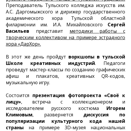
Преподаватель Тульского колледжа искусств им.
А.С. Даргомыжского и дирижер государственного
академического хора Тульской областной
филармонии им. И.А. Михайловского
Сергей
Васильев
представит
методики работы с
творческим коллективом на примере эстрадного
хора «ДарХор».
В этот же день пройдут
воркшопы в тульской
Школе креативных индустрий
. Педагоги
проведут мастер-классы по созданию графических
афиш и плакатов, креативных QR-кодов,
музыкальную игру.
Состоится
презентация фотопроекта «Своё к
лицу»
, встреча с коллекционером и
исследователем русского костюма
Игорем
Климовым
, развернется
дискуссия по
популяризации культурного кода нашей
страны
на примере 3D-музея национальных