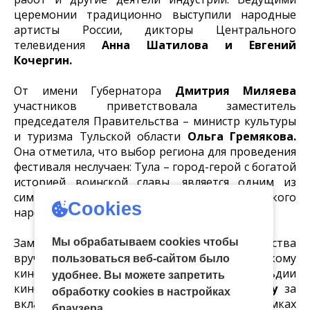
церемонии традиционно выступили народные
артисты России, дикторы Центрального
телевидения
Анна Шатилова и Евгений
Кочергин.
От имени Губернатора
Дмитрия Миляева
участников приветствовала заместитель
председателя Правительства – министр культуры
и туризма Тульской области
Ольга Гремякова.
Она отметила, что выбор региона для проведения
фестиваля неслучаен: Тула – город-герой с богатой
историей воинской славы, является одним из
символов мужества и стойкости российского
Cookies
народа.
Заместитель председателя Правительства
Мы обрабатываем cookies чтобы
вручила награду «Золотой меч» российскому
пользоваться веб-сайтом было
кинорежиссеру и сценаристу, президенту Гильдии
удобнее. Вы можете запретить
кинорежиссеров России
Николаю Лебедеву
за
обработку сookies в настройках
вклад в развитие военного кино. В рамках
браузера.