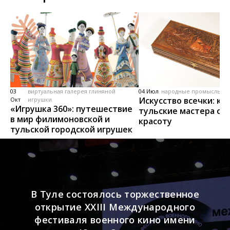
03
виртуальная галерея глиняной
04 Июл
народные промыслы, м
Искусство всечки: ка
Окт
игрушки
«Игрушка 360»: путешествие
тульские мастера со
в мир филимоновской и
красоту
тульской городской игрушек
В Туле состоялось торжественное
открытие XXIII Международного
фестиваля военного кино имени