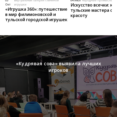
03
виртуальная галерея глиняной
04 Июл
народные промыслы, м
Искусство всечки: ка
Окт
игрушки
«Игрушка 360»: путешествие
тульские мастера со
в мир филимоновской и
красоту
тульской городской игрушек
«Кудрявая сова» выявила лучших
игроков