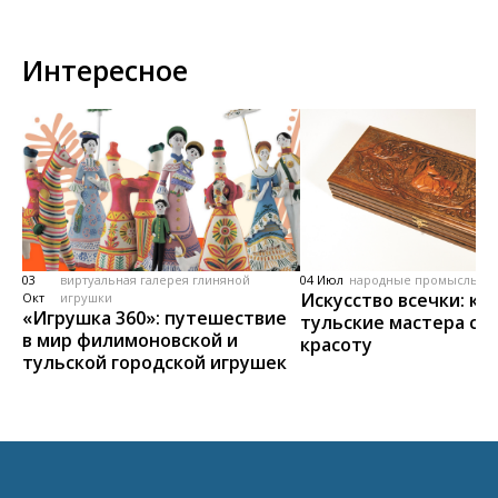
Интересное
03
виртуальная галерея глиняной
04 Июл
народные промыслы, м
Искусство всечки: ка
Окт
игрушки
«Игрушка 360»: путешествие
тульские мастера со
в мир филимоновской и
красоту
тульской городской игрушек