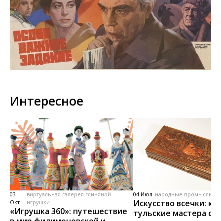
Интересное
03
виртуальная галерея глиняной
04 Июл
народные промыслы, м
Искусство всечки: ка
Окт
игрушки
«Игрушка 360»: путешествие
тульские мастера со
в мир филимоновской и