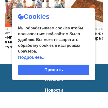
Cookies
Мы обрабатываем cookies чтобы
03
виртуальная галерея глиняной
04 Июл
народные промыслы, м
Искусство всечки: ка
Окт
игрушки
пользоваться веб-сайтом было
«Игрушка 360»: путешествие
тульские мастера со
удобнее. Вы можете запретить
в мир филимоновской и
красоту
обработку сookies в настройках
тульской городской игрушек
браузера.
Подробнее...
Принять
Главная
Новости
Афиша