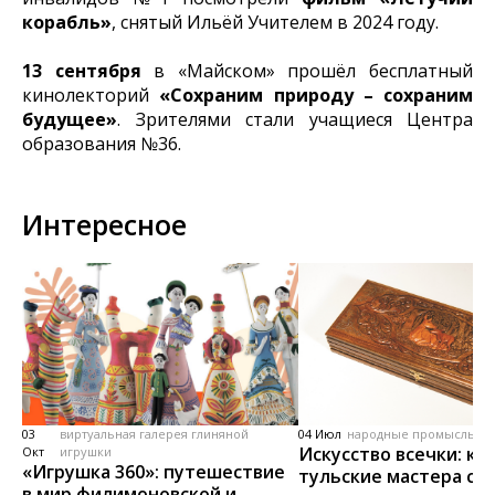
корабль»
, снятый Ильёй Учителем в 2024 году.
13 сентября
в «Майском» прошёл бесплатный
кинолекторий
«Сохраним природу – сохраним
будущее»
. Зрителями стали учащиеся Центра
образования №36.
Интересное
03
виртуальная галерея глиняной
04 Июл
народные промыслы, м
Искусство всечки: ка
Окт
игрушки
«Игрушка 360»: путешествие
тульские мастера со
в мир филимоновской и