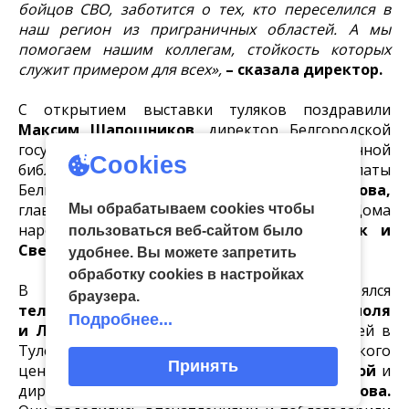
бойцов СВО, заботится о тех, кто переселился в
наш регион из приграничных областей. А мы
помогаем нашим коллегам, стойкость которых
служит примером для всех»,
– сказала директор.
С открытием выставки туляков поздравили
Максим Шапошников
, директор Белгородской
государственной универсальной научной
Cookies
библиотеки, председатель Общественной палаты
Белгородской области
Надежда Рожкова,
главные специалисты Курского областного Дома
Мы обрабатываем cookies чтобы
народного творчества
Екатерина Черноок и
пользоваться веб-сайтом было
Светлана Бугорская.
удобнее. Вы можете запретить
обработку сookies в настройках
В арт-пространстве «РемесЛофт» состоялся
браузера.
телемост с
работниками культуры Мариуполя
Подробнее...
и Луганска.
От имени своих земляков друзей в
Туле приветствовали директор Луганского
Принять
центра народного творчества
Василий Яровой
и
директор ДК «Строителей»
Татьяна Объедкова.