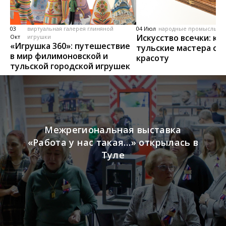
03
виртуальная галерея глиняной
04 Июл
народные промыслы, м
Искусство всечки: ка
Окт
игрушки
«Игрушка 360»: путешествие
тульские мастера со
в мир филимоновской и
красоту
тульской городской игрушек
Межрегиональная выставка
«Работа у нас такая…» открылась в
Туле