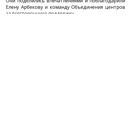
Они поделились впечатлениями и поблагодарили
Елену Арбекову и команду Объединения центров
за всестороннюю поддержку.
В 2023 и 2024 годах Объединение центров
развития культуры стало активной площадкой,
где творческие коллективы, мастера из
Белгородской, Курской областей, Луганской
народной республики и города Мариуполя
делились с туляками своими традициями,
искусством, историями. Открывшаяся выставка
стала отражением этого многогранного
сотрудничества.
Встречи на Тульской земле отражает целая серия
фотографий. Среди ярких моментов – концерт на
Куликовом поле белгородского муниципального
оркестра духовой и эстрадной музыки Дворца
культуры
«Энергомаш»
, участие луганского
народного клуба мастеров ДПИ
«Левша»
в
выставке-ярмарке «Тула – мастерская России»,