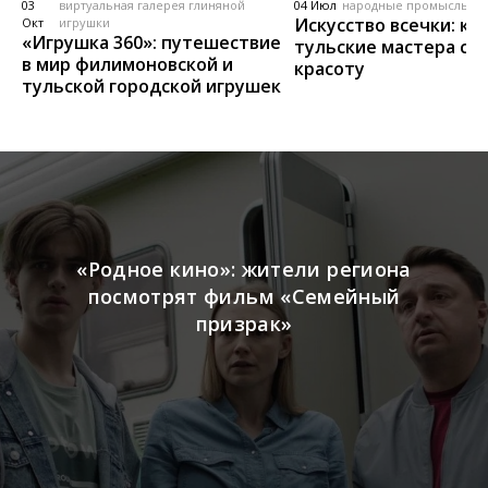
03
виртуальная галерея глиняной
04 Июл
народные промыслы, м
Искусство всечки: ка
Окт
игрушки
«Игрушка 360»: путешествие
тульские мастера со
в мир филимоновской и
красоту
тульской городской игрушек
«Родное кино»: жители региона
посмотрят фильм «Семейный
призрак»