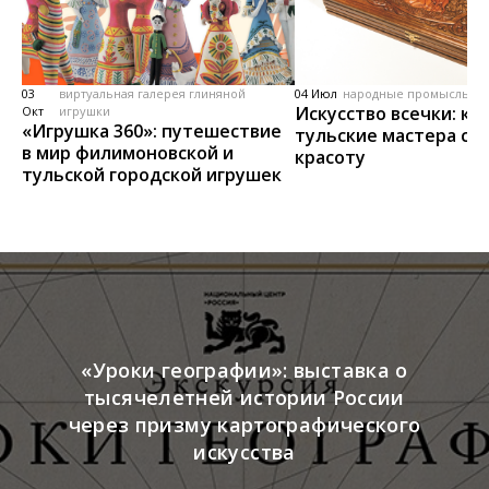
03
виртуальная галерея глиняной
04 Июл
народные промыслы, м
Искусство всечки: ка
Окт
игрушки
«Игрушка 360»: путешествие
тульские мастера со
в мир филимоновской и
красоту
тульской городской игрушек
«Уроки географии»: выставка о
тысячелетней истории России
через призму картографического
искусства