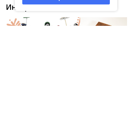
Интересное
03
виртуальная галерея глиняной
04 Июл
народные промыслы, м
Искусство всечки: ка
Окт
игрушки
«Игрушка 360»: путешествие
тульские мастера со
в мир филимоновской и
красоту
тульской городской игрушек
Главная