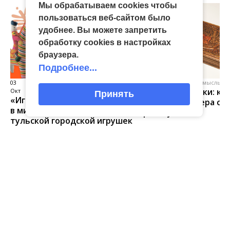
Мы обрабатываем cookies чтобы
пользоваться веб-сайтом было
удобнее. Вы можете запретить
обработку сookies в настройках
браузера.
Подробнее...
03
виртуальная галерея глиняной
04 Июл
народные промыслы, м
Искусство всечки: ка
Окт
игрушки
Принять
«Игрушка 360»: путешествие
тульские мастера со
в мир филимоновской и
красоту
тульской городской игрушек
Главная
Новости