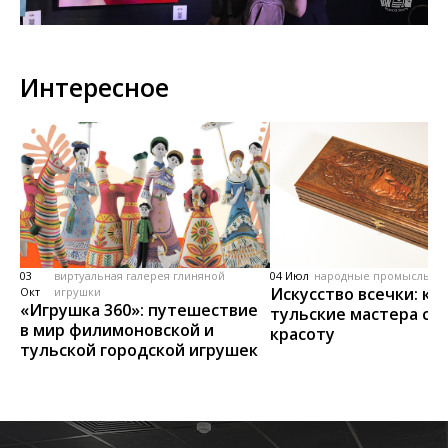
Интересное
03
виртуальная галерея глиняной
04 Июл
народные промыслы, м
Искусство всечки: ка
Окт
игрушки
«Игрушка 360»: путешествие
тульские мастера со
в мир филимоновской и
красоту
тульской городской игрушек