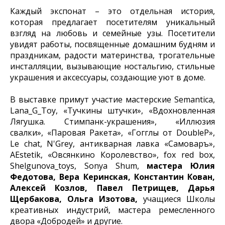
Каждый экспонат – это отдельная история,
которая предлагает посетителям уникальный
взгляд на любовь и семейные узы. Посетители
увидят работы, посвященные домашним будням и
праздникам, радости материнства, трогательные
инсталляции, вызывающие ностальгию, стильные
украшения и аксессуары, создающие уют в доме.
В выставке примут участие мастерские Semantica,
Lana_G_Toy, «Тучкины штучки», «Вдохновленная
Лягушка. Стимпанк-украшения», «Иллюзия
свалки», «Паровая Ракета», «Гогглы от DoubleP»,
Le chat, N'Grey, антикварная лавка «Самоваръ»,
АЕstetik, «Овсянкино Королевство», fox red box,
Shelgunova_toys, Sonya Shum,
мастера Юлия
Федотова, Вера Керинская, Константин Кован,
Алексей Козлов, Павел Петрищев, Дарья
Щербакова, Ольга Изотова,
учащиеся Школы
креативных индустрий, мастера ремесленного
двора «Добродей» и другие.