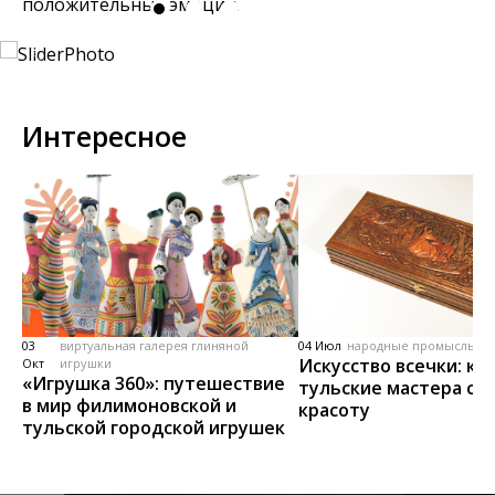
положительные эмоции.
Интересное
03
виртуальная галерея глиняной
04 Июл
народные промыслы, м
Искусство всечки: ка
Окт
игрушки
«Игрушка 360»: путешествие
тульские мастера со
в мир филимоновской и
красоту
тульской городской игрушек