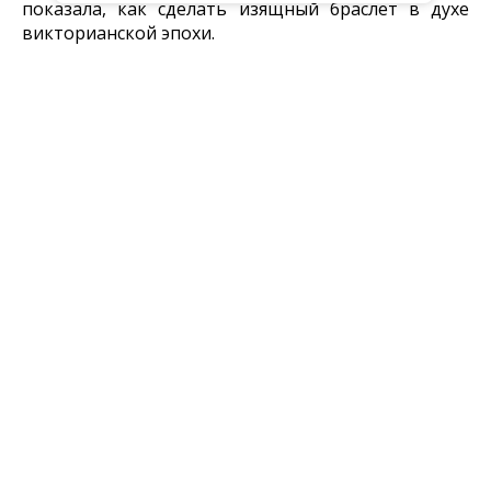
показала, как сделать изящный браслет в духе
викторианской эпохи.
Завораживающую атмосферу создавало
виолончельное соло Арины Макарчевой
. Под
классическую музыку посетители фестиваля
творили, разглядывали арт-объекты,
фотографировались.
Продолжит тему стимпанка выставка Ferrum,
которую можно посетить с 5 по 18 февраля в
творческом пространстве «Девятка».
Больше фотографий в нашей фотоголерее
здесь.
Интересное