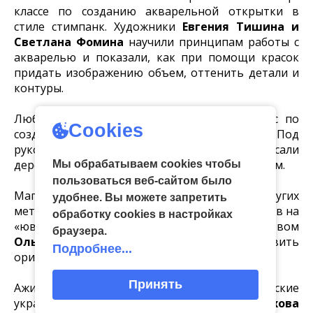
классе по созданию акварельной открытки в
стиле стимпанк. Художники
Евгения Тишина и
Светлана Фомина
научили принципам работы с
акварелью и показали, как при помощи красок
придать изображению объем, оттенить детали и
контуры.
Любители украшений посетили мастер-класс по
Cookies
созданию значка в стиле стимпанк. Под
руководством
Ольги Алешиной
они расписали
деревянную заготовку с механическим декором.
Мы обрабатываем cookies чтобы
пользоваться веб-сайтом было
Магия шестеренок, пружинок и других
удобнее. Вы можете запретить
металлических деталей заворожила участников на
обработку сookies в настройках
«ювелирных» мастер-классах. Под руководством
браузера.
Ольги Фоминой
каждый смог изготовить
Подробнее...
оригинальный кулон из часовых механизмов.
Принять
Ажиотаж вызвал мастер-класс «Механические
украшения». Москвичка
Светлана Лихова