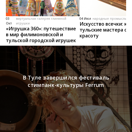
03
виртуальная галерея глиняной
04 Июл
народные промыслы, м
Искусство всечки: ка
Окт
игрушки
«Игрушка 360»: путешествие
тульские мастера со
в мир филимоновской и
красоту
тульской городской игрушек
В Туле завершился фестиваль
стимпанк-культуры Ferrum