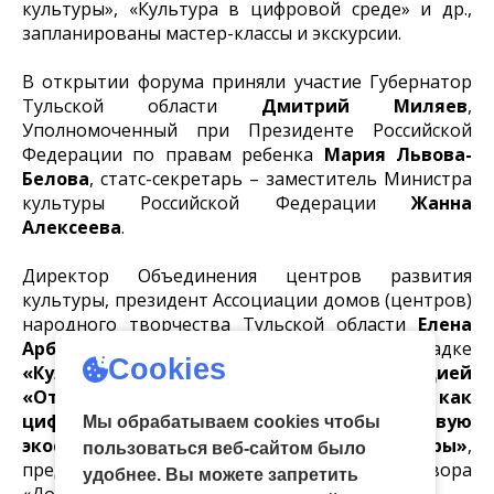
культуры», «Культура в цифровой среде» и др.,
запланированы мастер-классы и экскурсии.
В открытии форума приняли участие Губернатор
Тульской области
Дмитрий Миляев
,
Уполномоченный при Президенте Российской
Федерации по правам ребенка
Мария Львова-
Белова
, статс-секретарь – заместитель Министра
культуры Российской Федерации
Жанна
Алексеева
.
Директор Объединения центров развития
культуры, президент Ассоциации домов (центров)
народного творчества Тульской области
Елена
Арбекова
выступила на дискуссионной площадке
Cookies
«Культура в цифровой среде»
с презентацией
«От голосового помощника до NFT: как
цифровые технологии создают живую
Мы обрабатываем cookies чтобы
экосистему для традиционной культуры»
,
пользоваться веб-сайтом было
представив опыт ремесленного двора
удобнее. Вы можете запретить
«Добродей».