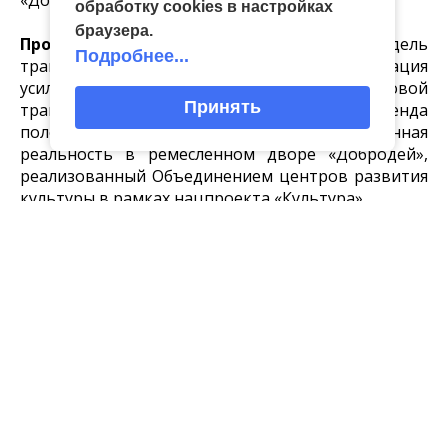
обработку сookies в настройках
браузера.
Проект «Добродей»
– рабочая модель
Подробнее...
трансформации, где традиция и инновация
усиливают друг друга. Начало цифровой
Принять
трансформации известного локального бренда
положил в 2022 году проект «Дополненная
реальность в ремесленном дворе «Добродей»,
реализованный Объединением центров развития
культуры в рамках нацпроекта «Культура».
Цифровое решение позволяет привлечь
внимание к истории, культуре и искусству
региона, увеличить посещаемость учреждения
культуры, в том числе его цифровых ресурсов,
повысить качество и доступность услуг в сфере
культуры. Пользователи знакомятся с
ремесленным двором непосредственно на его
территории, а также удаленно, находясь в любой
точке мира, где есть Интернет. Виртуальный гид
проводит экскурсии и викторину по ремеслам.