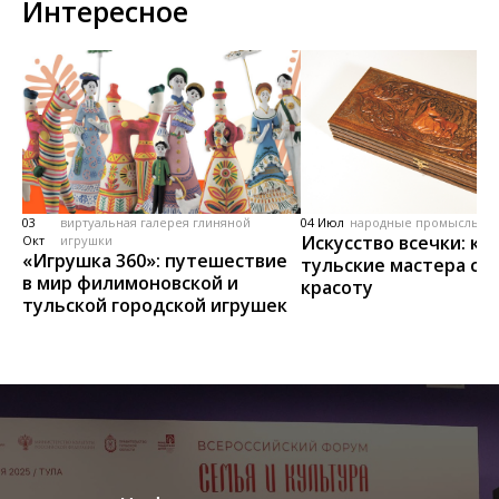
Интересное
03
виртуальная галерея глиняной
04 Июл
народные промыслы, м
Искусство всечки: ка
Окт
игрушки
«Игрушка 360»: путешествие
тульские мастера со
в мир филимоновской и
красоту
тульской городской игрушек