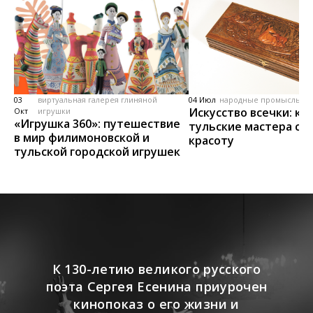
03
виртуальная галерея глиняной
04 Июл
народные промыслы, м
Искусство всечки: ка
Окт
игрушки
«Игрушка 360»: путешествие
тульские мастера со
в мир филимоновской и
красоту
тульской городской игрушек
К 130-летию великого русского
поэта Сергея Есенина приурочен
кинопоказ о его жизни и