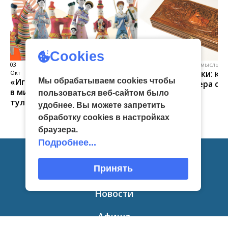
Cookies
03
виртуальная галерея глиняной
04 Июл
народные промыслы, м
Искусство всечки: ка
Окт
игрушки
Мы обрабатываем cookies чтобы
«Игрушка 360»: путешествие
тульские мастера со
в мир филимоновской и
пользоваться веб-сайтом было
красоту
тульской городской игрушек
удобнее. Вы можете запретить
обработку сookies в настройках
браузера.
Подробнее...
Принять
Главная
Новости
Афиша