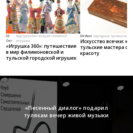
03
виртуальная галерея глиняной
04 Июл
народные промыслы, м
Искусство всечки: ка
Окт
игрушки
«Игрушка 360»: путешествие
тульские мастера со
в мир филимоновской и
красоту
тульской городской игрушек
«Песенный диалог» подарил
тулякам вечер живой музыки