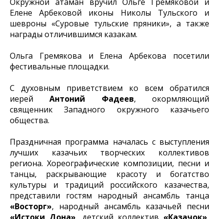
Окружной атаман вручил Ольге Гремяковой и
Елене Арбековой иконы Николы Тульского и
шевроны «Суровые тульские пряники», а также
награды отличившимся казакам.
Ольга Гремякова и Елена Арбекова посетили
фестивальные площадки.
С духовным приветствием ко всем обратился
иерей
Антоний Фадеев
, окормляющий
священник Западного окружного казачьего
общества.
Праздничная программа началась с выступления
лучших казачьих творческих коллективов
региона. Хореографические композиции, песни и
танцы, раскрывающие красоту и богатство
культуры и традиций российского казачества,
представили гостям народный ансамбль танца
«Восторг»
, народный ансамбль казачьей песни
«Истоки Дона»
, детский коллектив
«Казачок»
,