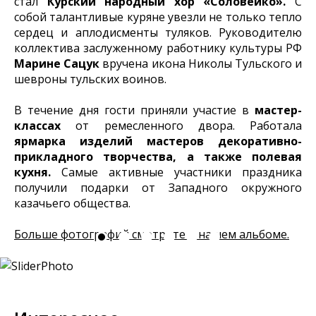
стал
Курский народный хор «Соловейко».
С
собой талантливые куряне увезли не только тепло
сердец и аплодисменты туляков. Руководителю
коллектива заслуженному работнику культуры РФ
Марине Сацук
вручена икона Николы Тульского и
шевроны тульских воинов.
В течение дня гости приняли участие в
мастер-
классах
от ремесленного двора. Работала
ярмарка изделий мастеров декоративно-
прикладного творчества, а также полевая
кухня.
Самые активные участники праздника
получили подарки от Западного окружного
казачьего общества.
Больше фотографий смотрите в нашем альбоме.