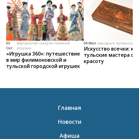
03
виртуальная галерея глиняной
04 Июл
народные промыслы, м
Искусство всечки: ка
Окт
игрушки
«Игрушка 360»: путешествие
тульские мастера со
в мир филимоновской и
красоту
тульской городской игрушек
Главная
Новости
Афиша