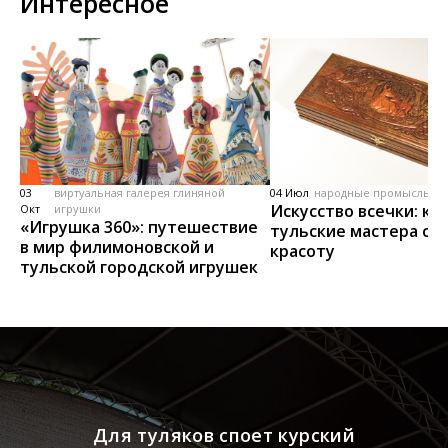
Интересное
03
виртуальная галерея глиняной
04 Июл
народные промыслы, м
Искусство всечки: ка
Окт
игрушки
«Игрушка 360»: путешествие
тульские мастера со
в мир филимоновской и
красоту
тульской городской игрушек
Для туляков споет курский