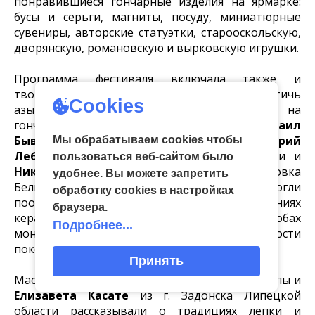
понравившиеся гончарные изделия на ярмарке:
бусы и серьги, магниты, посуду, миниатюрные
сувениры, авторские статуэтки, старооскольскую,
дворянскую, романовскую и вырковскую игрушки.
Программа фестиваля включала также и
творческие занятия. Все желающие могли постичь
Cookies
азы ремесла на мастер-классах по работе на
гончарном круге, которые провели
Михаил
Бывших
из г. Барнаула Алтайского края,
Дмитрий
Мы обрабатываем cookies чтобы
Лебедев
из г. Касимова Рязанской области и
пользоваться веб-сайтом было
Николай Светличный
из с. Великомихайловка
удобнее. Вы можете запретить
Белгородской области. Посетители могли
обработку сookies в настройках
пообщаться с мастерами, узнать о направлениях
браузера.
керамического искусства, проблемах и способах
Подробнее...
монетизации ремесла, важности преемственности
поколений.
Принять
Мастера-игрушечники
Ольга Андреева
из Тулы и
Елизавета Касате
из г. Задонска Липецкой
области рассказывали о традициях лепки и