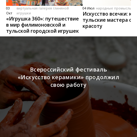
03
виртуальная галерея глиняной
04 Июл
народные промыслы, м
Искусство всечки: ка
Окт
игрушки
«Игрушка 360»: путешествие
тульские мастера со
в мир филимоновской и
красоту
тульской городской игрушек
Всероссийский фестиваль
«Искусство керамики» продолжил
свою работу