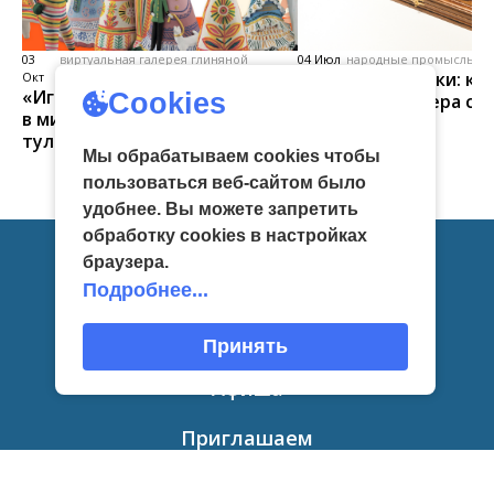
03
виртуальная галерея глиняной
04 Июл
народные промыслы, м
Искусство всечки: ка
Окт
игрушки
«Игрушка 360»: путешествие
Cookies
тульские мастера со
в мир филимоновской и
красоту
тульской городской игрушек
Мы обрабатываем cookies чтобы
пользоваться веб-сайтом было
удобнее. Вы можете запретить
обработку сookies в настройках
браузера.
Главная
Подробнее...
Новости
Принять
Афиша
Приглашаем
О нас