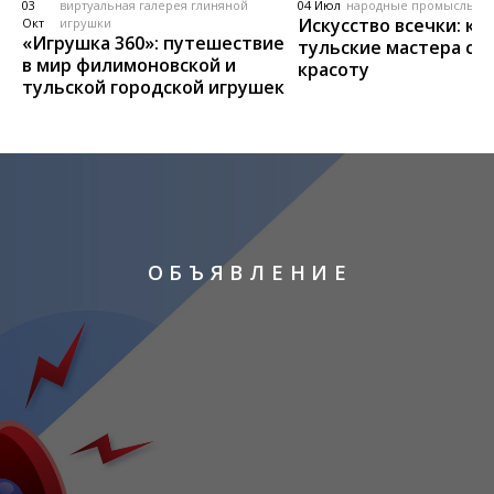
03
виртуальная галерея глиняной
04 Июл
народные промыслы, м
Искусство всечки: ка
Окт
игрушки
«Игрушка 360»: путешествие
тульские мастера со
в мир филимоновской и
красоту
тульской городской игрушек
О Б Ъ Я В Л Е Н И Е