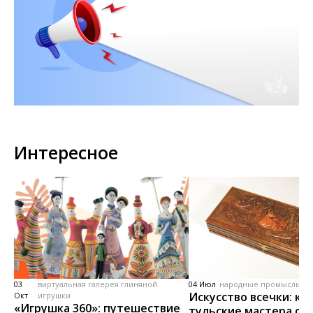
Интересное
03
виртуальная галерея глиняной
04 Июл
народные промыслы, м
Искусство всечки: ка
Окт
игрушки
«Игрушка 360»: путешествие
тульские мастера со