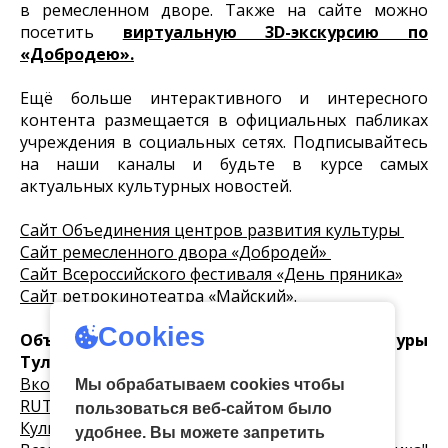
в ремесленном дворе. Также на сайте можно
посетить
виртуальную 3D-экскурсию по
«Добродею».
Ещё больше интерактивного и интересного
контента размещается в официальных пабликах
учреждения в социальных сетях. Подписывайтесь
на наши каналы и будьте в курсе самых
актуальных культурных новостей.
Сайт Объединения центров развития культуры
Сайт ремесленного двора «Добродей»
Сайт Всероссийского фестиваля «День пряника»
Сайт ретрокинотеатра «Майский».
Cookies
Объединение центров развития культуры
Тульской области
Вконтакте
Мы обрабатываем cookies чтобы
RUTUBE
пользоваться веб-сайтом было
Культурный перекресток 71 «ВКонтакте»
удобнее. Вы можете запретить