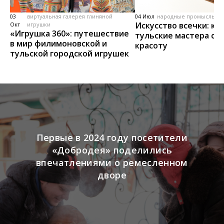
03
виртуальная галерея глиняной
04 Июл
народные промыслы, м
Искусство всечки: ка
Окт
игрушки
«Игрушка 360»: путешествие
тульские мастера со
в мир филимоновской и
красоту
тульской городской игрушек
Первые в 2024 году посетители
«Добродея» поделились
впечатлениями о ремесленном
дворе