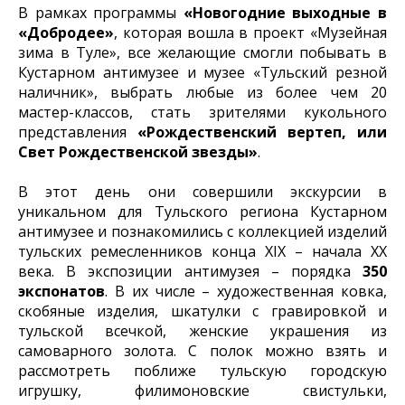
В рамках программы
«Новогодние выходные в
«Добродее»
, которая вошла в проект «Музейная
зима в Туле», все желающие смогли побывать в
Кустарном антимузее и музее «Тульский резной
наличник», выбрать любые из более чем 20
мастер-классов, стать зрителями кукольного
представления
«Рождественский вертеп, или
Свет Рождественской звезды»
.
В этот день они совершили экскурсии в
уникальном для Тульского региона Кустарном
антимузее и познакомились с коллекцией изделий
тульских ремесленников конца XIX – начала XX
века. В экспозиции антимузея – порядка
350
экспонатов
. В их числе – художественная ковка,
скобяные изделия, шкатулки с гравировкой и
тульской всечкой, женские украшения из
самоварного золота. С полок можно взять и
рассмотреть поближе тульскую городскую
игрушку, филимоновские свистульки,