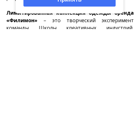
Лимитированная коллекция одежды бренда
«Филимон»
– это творческий эксперимент
команды Школы креативных индустрий,
изначальной целью которого было создание
коллекции как примера того, какие проекты могут
быть реализованы в студии дизайна, моды и
текстиля «Мастрота».
Для создания коллекции была изучена традиция
росписи, значения цветов, орнаментов и фигур.
Затем при помощи цифровых технологий и
программного обеспечения были созданы
графические иллюстрации с авторским взглядом
на привычный облик филимоновской игрушки.
Дизайнеры коллекции «Филимон» создали
уникальные композиции, передающие дух и
настроение народной культуры.