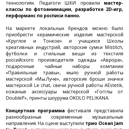
технологиях. Педагоги ШКИ провели
мастер-
классы по фотоанимации, разработке 2D-игр,
перформанс по росписи панно.
На маркете локальных брендов можно было
приобрести керамические изделия мастерской
«Круглое и Тонкое» и учащихся Школы
креативных индустрий, авторские сумки Mistitch,
футболки и стильные вещи из текстиля
российского производителя одежды «Аврора»,
подарочные чайные наборы компании
«Правильные травы», мыло ручной работы
мастерской «Мы.Луче», авторские броши значки
мастерской Le chat, свечи ручной работы АЕstetik,
кожаные аксессуары мастерской «Гогглы от
DoubleP», принты шоурума OKOLO PELIKANA.
Концертная программа
фестиваля представила
разнообразные современные музыкальные
направления. На сцене выступили
трио Ocean Jam