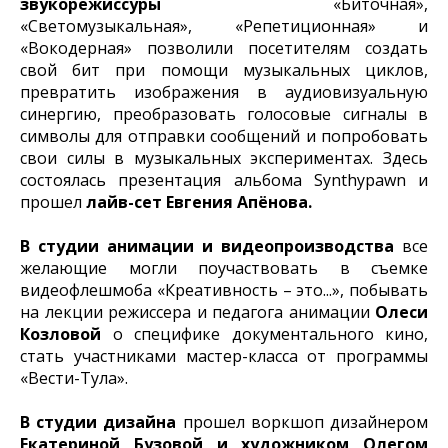
звукорежиссуры
«Биточная»,
«Светомузыкальная», «Репетиционная» и
«Вокодерная» позволили посетителям создать
свой бит при помощи музыкальных циклов,
превратить изображения в аудиовизуальную
синергию, преобразовать голосовые сигналы в
символы для отправки сообщений и попробовать
свои силы в музыкальных экспериментах. Здесь
состоялась презентация альбома Synthypawn и
прошел
лайв-сет Евгения Апёнова.
В студии анимации и видеопроизводства
все
желающие могли поучаствовать в съемке
видеофлешмоба «Креативность – это...», побывать
на лекции режиссера и педагога анимации
Олеси
Козловой
о специфике документального кино,
стать участниками мастер-класса от программы
«Вести-Тула».
В студии дизайна
прошел воркшоп дизайнером
Екатериной Бузовой и художником Олегом