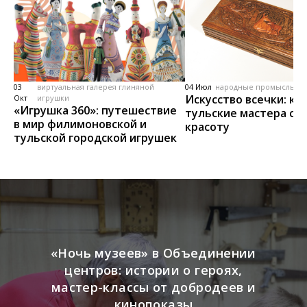
03
виртуальная галерея глиняной
04 Июл
народные промыслы, м
Искусство всечки: ка
Окт
игрушки
«Игрушка 360»: путешествие
тульские мастера со
в мир филимоновской и
красоту
тульской городской игрушек
«Ночь музеев» в Объединении
центров: истории о героях,
мастер-классы от добродеев и
кинопоказы