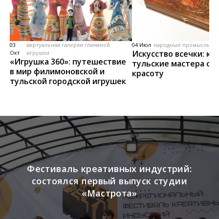
03
виртуальная галерея глиняной
04 Июл
народные промыслы, м
Искусство всечки: ка
Окт
игрушки
«Игрушка 360»: путешествие
тульские мастера со
в мир филимоновской и
красоту
тульской городской игрушек
Фестиваль креативных индустрий:
состоялся первый выпуск студии
«Мастрота»