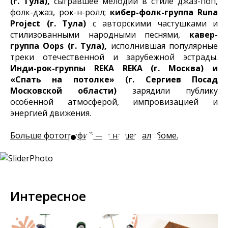
(г. Тула),
сыгравшее мелодии в стиле джаз-поп,
фолк-джаз, рок-н-ролл;
кибер-фолк-группа Runa
Project (г. Тула)
с авторскими частушками и
стилизованными народными песнями,
кавер-
группа Oops (г. Тула),
исполнившая популярные
треки отечественной и зарубежной эстрады.
Инди-рок-группы REKA REKA (г. Москва) и
«Спать на потолке» (г. Сергиев Посад
Московской области)
зарядили публику
особенной атмосферой, импровизацией и
энергией движения.
Больше фотографий — в нашем альбоме.
Интересное