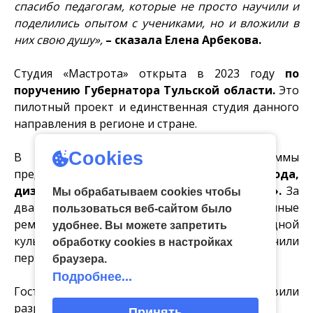
спасибо педагогам, которые не просто научили и
поделились опытом с учениками, но и вложили в
них свою душу»,
– сказала Елена Арбекова.
Студия «Мастрота» открыта в 2023 году
по
поручению Губернатора Тульской области.
Это
пилотный проект и единственная студия данного
направления в регионе и стране.
Cookies
В рамках образовательной программы
предусмотрено
два направления – «Мода,
дизайн, текстиль» и «Гончарное ремесло».
За
Мы обрабатываем cookies чтобы
два года студийцы изучали традиционные
пользоваться веб-сайтом было
ремёсла Тульской области, основы народной
удобнее. Вы можете запретить
культуры и изобразительного искусства, получили
обработку сookies в настройках
первоначальные практические навыки.
браузера.
Подробнее...
Гостям торжественной церемонии представили
разработанные в студии коллекции одежды.
Принять