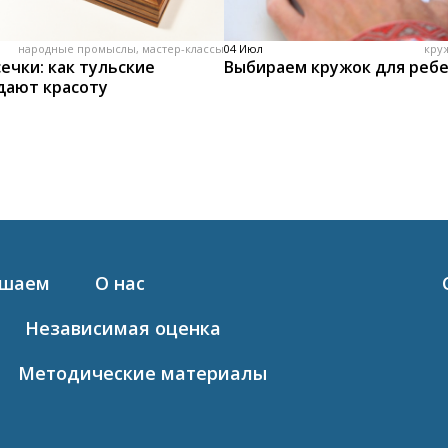
народные промыслы, мастер-классы
04 Июл
кру
ечки: как тульские
Выбираем кружок для реб
дают красоту
ашаем
О нас
Независимая оценка
Методические материалы