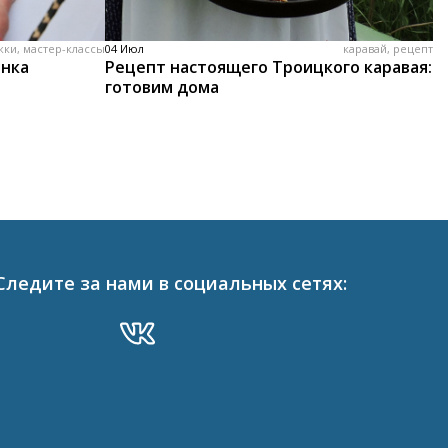
жки, мастер-классы
04 Июл
каравай, рецепт
енка
Рецепт настоящего Троицкого каравая:
готовим дома
Следите за нами в социальных сетях: