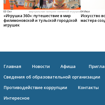
03 Окт
виртуальная галерея глиняной игрушки
04 Июл
«Игрушка 360»: путешествие в мир
Искусство вс
филимоновской и тульской городской
мастера соз
игрушек
Главная
Новости
Афиша
Пригл
Сведения об образовательной организации
Противодействие коррупции
Контакты
Интересное
Политика конфиденциальности