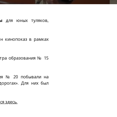
ы
для юных туляков,
н кинопоказ в рамках
ра образования № 15
ния № 20 побывали на
орогах». Для них был
я здесь.