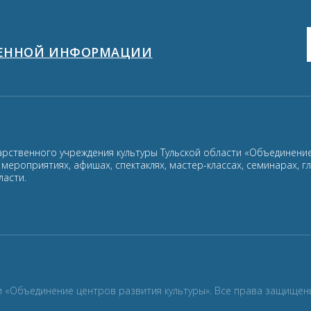
ЩЕННОЙ ИНФОРМАЦИИ
арственного учреждения культуры Тульской области «Объединение
ероприятиях, афишах, спектаклях, мастер-классах, семинарах, г
ласти.
и «Объединение центров развития культуры». Все права защищен