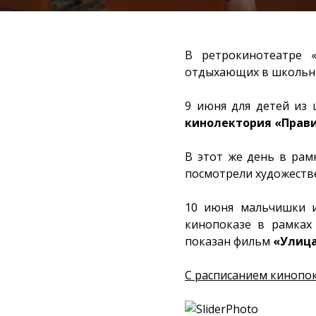
В ретрокинотеатре
отдыхающих в школьны
9 июня для детей из
кинолектория «Прави
В этот же день в рам
посмотрели художест
10 июня мальчишки и
кинопоказе в рамках
показан фильм
«Улица
С расписанием кинопо