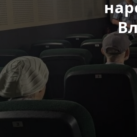
нар
В