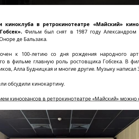
и киноклуба в ретрокинотеатре «Майский» кин
Гобсек».
Фильм был снят в 1987 году Александром
Оноре де Бальзака.
очен к 100-летию со дня рождения народного ар
го в фильме главную роль ростовщика Гобсека. В фи
иков, Алла Будницкая и многие другие. Музыку написал
ли обсудили кинокартину.
ием киносеансов в ретрокинотеатре «Майский» можно о