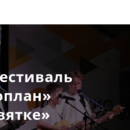
естиваль
оплан»
вятке»