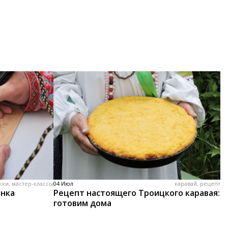
жки, мастер-классы
04 Июл
каравай, рецепт
енка
Рецепт настоящего Троицкого каравая:
готовим дома