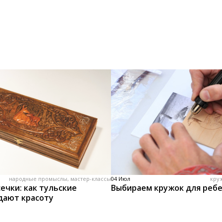
народные промыслы, мастер-классы
04 Июл
кру
ечки: как тульские
Выбираем кружок для реб
дают красоту