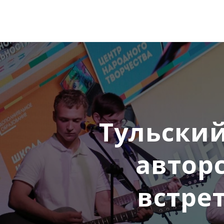
Тульски
автор
встре