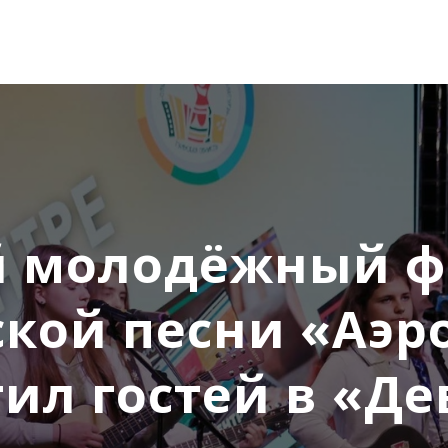
й молодёжный ф
ской песни «Аэр
тил гостей в «Де