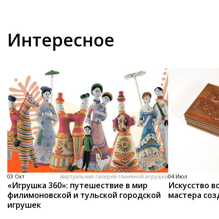
Интересное
03 Окт
виртуальная галерея глиняной игрушки
04 Июл
«Игрушка 360»: путешествие в мир
Искусство вс
филимоновской и тульской городской
мастера соз
игрушек