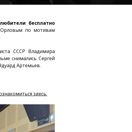
олюбители бесплатно
 Орловым по мотивам
тиста СССР Владимира
льме снимались Сергей
 Эдуард Артемьев.
знакомиться здесь.