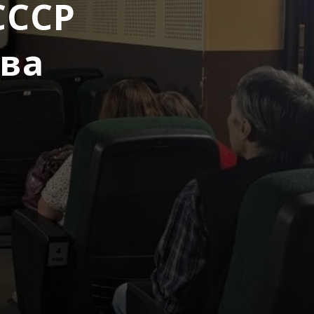
СССР
ва