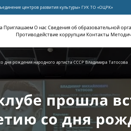
ъединение центров развития культуры» ГУК ТО «ОЦРК»
а
Приглашаем
О нас
Сведения об образовательной орг
Противодействие коррупции
Контакты
Методич
 со дня рождения народного артиста СССР Владимира Татосова
клубе прошла вс
етию со дня ро