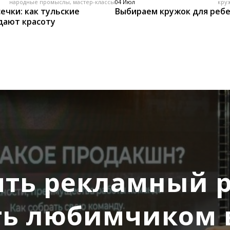
народные промыслы, мастер-классы
04 Июл
кру
ечки: как тульские
Выбираем кружок для реб
дают красоту
ять рекламный 
ть любимчиком 