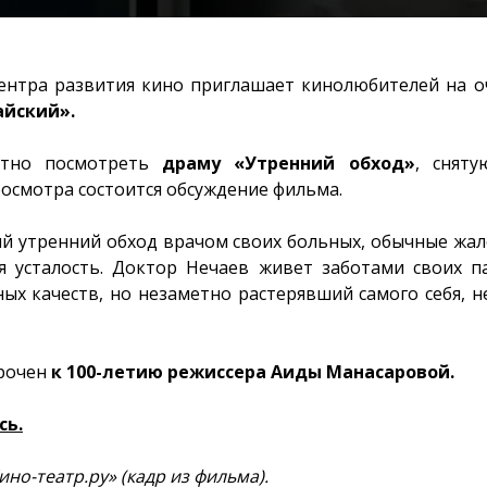
ентра развития кино приглашает кинолюбителей на 
айский».
латно посмотреть
драму «Утренний обход»
, снят
осмотра состоится обсуждение фильма.
й утренний обход врачом своих больных, обычные жал
я усталость. Доктор Нечаев живет заботами своих п
ых качеств, но незаметно растерявший самого себя, н
урочен
к 100-летию режиссера Аиды Манасаровой.
сь.
ино-театр.ру» (кадр из фильма).