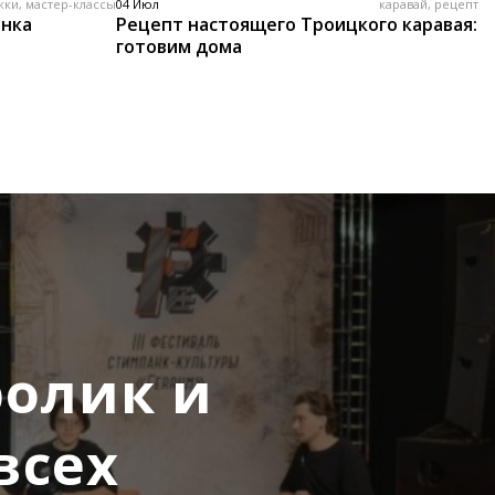
жки, мастер-классы
04 Июл
каравай, рецепт
енка
Рецепт настоящего Троицкого каравая:
готовим дома
ролик и
всех