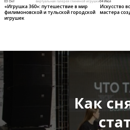
03 Окт
виртуальная галерея глиняной игрушки
04 Июл
«Игрушка 360»: путешествие в мир
Искусство вс
филимоновской и тульской городской
мастера соз
игрушек
Как сн
ста