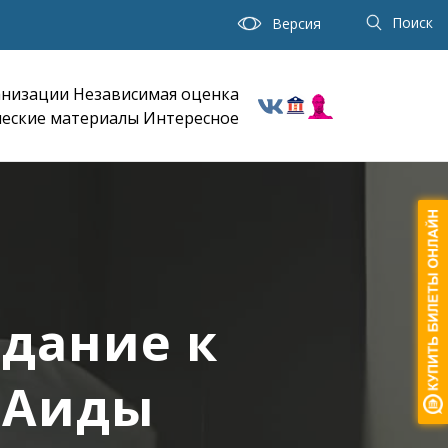
Поиск
Версия
анизации
Независимая оценка
еские материалы
Интересное
едание к
 Аиды