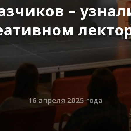
азчиков – узнал
еативном лекто
16 апреля 2025 года