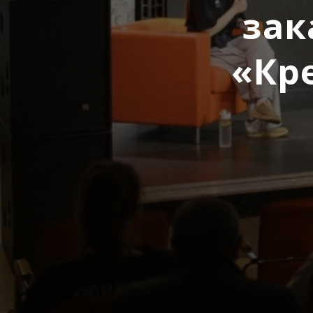
зак
«Кр