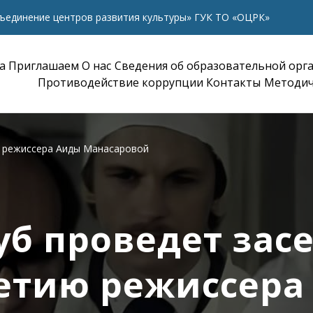
ъединение центров развития культуры» ГУК ТО «ОЦРК»
а
Приглашаем
О нас
Сведения об образовательной орг
Противодействие коррупции
Контакты
Методич
ю режиссера Аиды Манасаровой
б проведет зас
летию режиссера