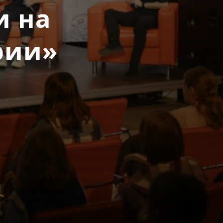
и на
рии»