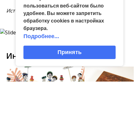
пользоваться веб-сайтом было
Источник фото:
сайт "Кинопоиска".
удобнее. Вы можете запретить
обработку сookies в настройках
браузера.
Подробнее...
Принять
Интересное
03
виртуальная галерея глиняной
04 Июл
народные промыслы, м
Искусство всечки: ка
Окт
игрушки
«Игрушка 360»: путешествие
тульские мастера со
в мир филимоновской и
красоту
тульской городской игрушек