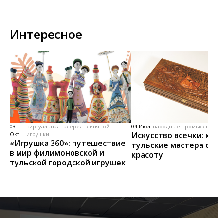
Интересное
03
виртуальная галерея глиняной
04 Июл
народные промыслы, м
Искусство всечки: ка
Окт
игрушки
«Игрушка 360»: путешествие
тульские мастера со
в мир филимоновской и
красоту
тульской городской игрушек