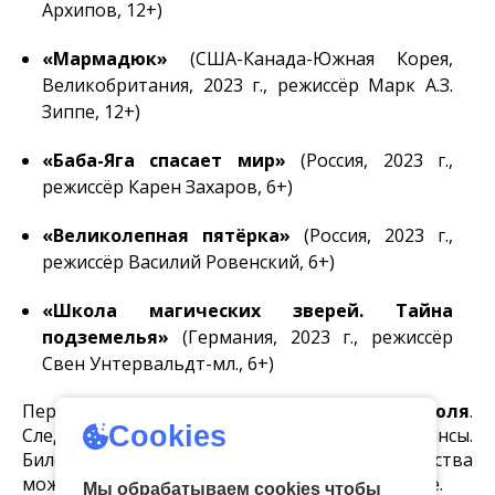
Архипов, 12+)
«Мармадюк»
(США-Канада-Южная Корея,
Великобритания, 2023 г., режиссёр Марк А.З.
Зиппе, 12+)
«Баба-Яга спасает мир»
(Россия, 2023 г.,
режиссёр Карен Захаров, 6+)
«Великолепная пятёрка»
(Россия, 2023 г.,
режиссёр Василий Ровенский, 6+)
«Школа магических зверей. Тайна
подземелья»
(Германия, 2023 г., режиссёр
Свен Унтервальдт-мл., 6+)
Первые показы запланированы
на 29 июля
.
Cookies
Следите
за афишей
, чтобы не пропустить сеансы.
Билеты на фильмы российского производства
можно будет приобрести по Пушкинской карте.
Мы обрабатываем cookies чтобы