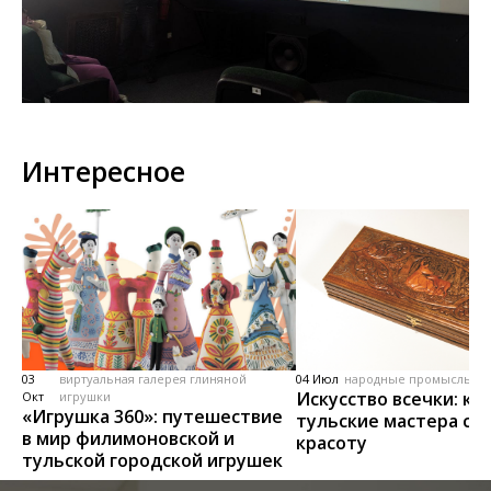
Интересное
03
виртуальная галерея глиняной
04 Июл
народные промыслы, м
Искусство всечки: ка
Окт
игрушки
«Игрушка 360»: путешествие
тульские мастера со
в мир филимоновской и
красоту
тульской городской игрушек