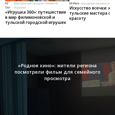
03
виртуальная галерея глиняной
04 Июл
народные промыслы, м
Искусство всечки: ка
Окт
игрушки
«Игрушка 360»: путешествие
тульские мастера со
в мир филимоновской и
красоту
тульской городской игрушек
«Родное кино»: жители региона
посмотрели фильм для семейного
просмотра