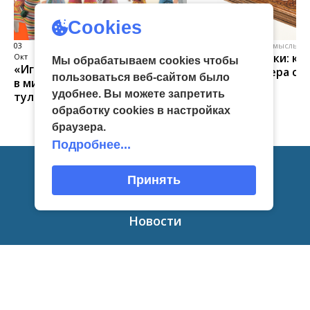
Cookies
03
виртуальная галерея глиняной
04 Июл
народные промыслы, м
Искусство всечки: ка
Окт
игрушки
Мы обрабатываем cookies чтобы
«Игрушка 360»: путешествие
тульские мастера со
пользоваться веб-сайтом было
в мир филимоновской и
красоту
удобнее. Вы можете запретить
тульской городской игрушек
обработку сookies в настройках
браузера.
Подробнее...
Принять
Главная
Новости
Афиша
Приглашаем