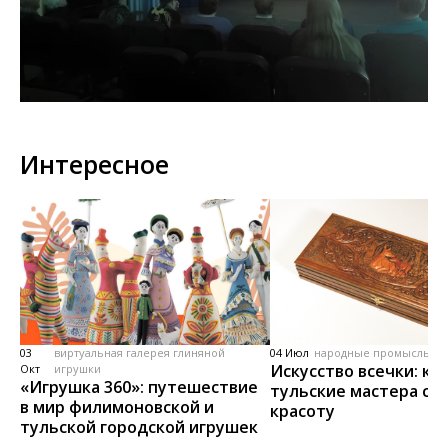
Интересное
03
виртуальная галерея глиняной
04 Июл
народные промыслы, м
Искусство всечки: ка
Окт
игрушки
«Игрушка 360»: путешествие
тульские мастера со
в мир филимоновской и
красоту
тульской городской игрушек