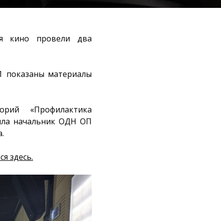
ия кино провели два
1 показаны материалы
орий «Профилактика
ила начальник ОДН ОП
.
я здесь.