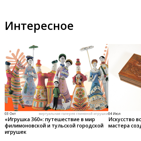
Интересное
03 Окт
виртуальная галерея глиняной игрушки
04 Июл
«Игрушка 360»: путешествие в мир
Искусство вс
филимоновской и тульской городской
мастера соз
игрушек