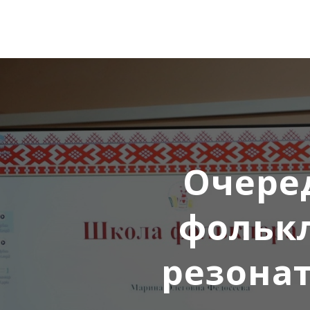
Очере
фолькл
резонат