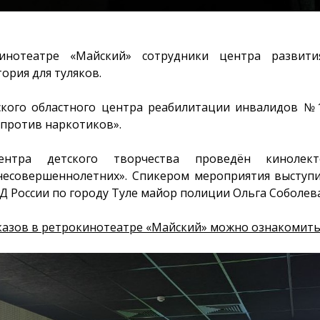
инотеатре «Майский» сотрудники центра развит
ория для туляков.
ского областного центра реабилитации инвалидов №
 против наркотиков».
нтра детского творчества проведён кинолект
несовершеннолетних». Спикером мероприятия выступ
 России по городу Туле майор полиции Ольга Соболева
казов в ретрокинотеатре «Майский» можно ознакомитьс