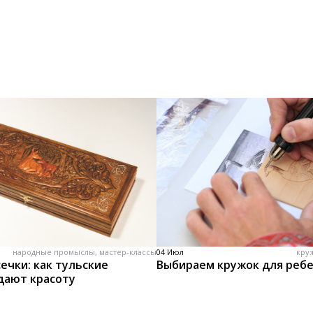
народные промыслы, мастер-классы
04 Июл
кру
ечки: как тульские
Выбираем кружок для реб
дают красоту