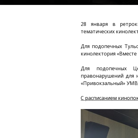
28 января в ретрок
тематических кинолект
Для подопечных Туль
кинолектория «Вместе
Для подопечных Це
правонарушений для 
«Привокзальный» УМВД
С расписанием кинопо