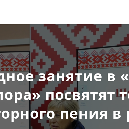
дное занятие в 
ора» посвятят 
орного пения в 