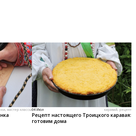
жки, мастер-классы
04 Июл
каравай, рецепт
енка
Рецепт настоящего Троицкого каравая:
готовим дома