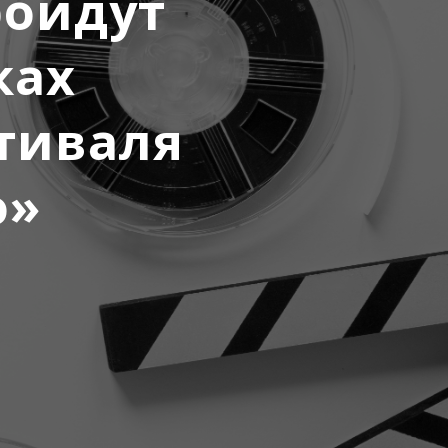
ройдут
ках
тиваля
о»