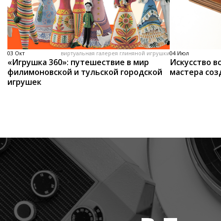
03 Окт
виртуальная галерея глиняной игрушки
04 Июл
«Игрушка 360»: путешествие в мир
Искусство вс
филимоновской и тульской городской
мастера соз
игрушек