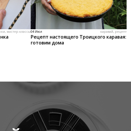
жки, мастер-классы
04 Июл
каравай, рецепт
енка
Рецепт настоящего Троицкого каравая:
готовим дома