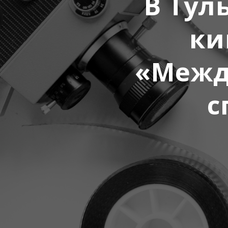
В Тул
ки
«Межд
с