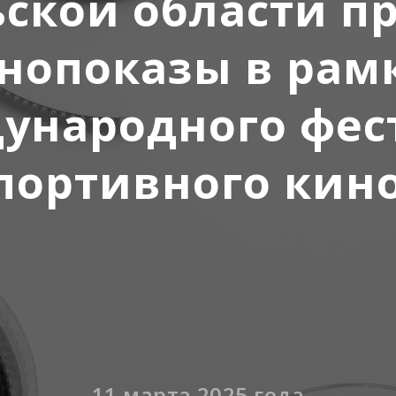
ьской области п
нопоказы в рам
ународного фес
портивного кин
11 марта 2025 года