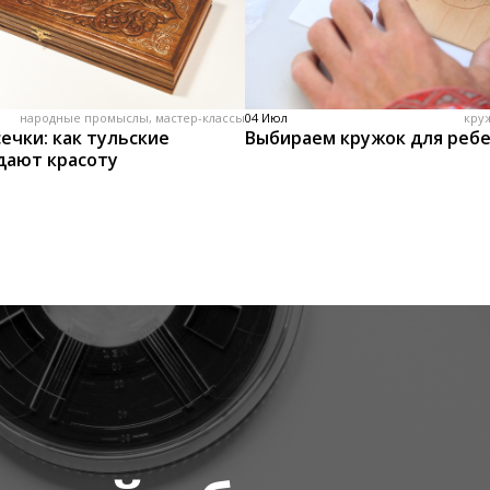
народные промыслы, мастер-классы
04 Июл
кру
ечки: как тульские
Выбираем кружок для реб
дают красоту