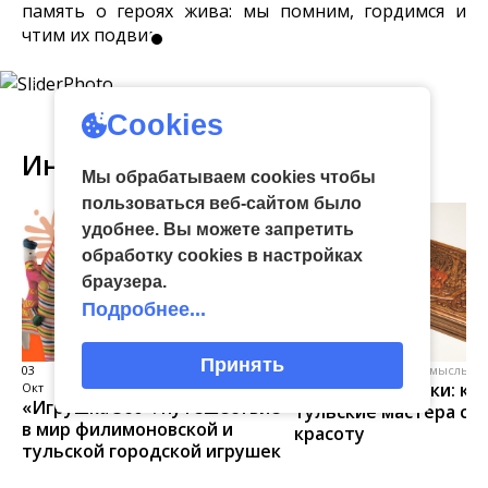
память о героях жива: мы помним, гордимся и
чтим их подвиг.
Cookies
Интересное
Мы обрабатываем cookies чтобы
пользоваться веб-сайтом было
удобнее. Вы можете запретить
обработку сookies в настройках
браузера.
Подробнее...
Принять
03
виртуальная галерея глиняной
04 Июл
народные промыслы, м
Искусство всечки: ка
Окт
игрушки
«Игрушка 360»: путешествие
тульские мастера со
в мир филимоновской и
красоту
тульской городской игрушек