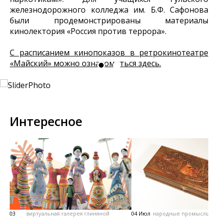
железнодорожного колледжа им. Б.Ф. Сафонова
были продемонстрированы материалы
кинолектория «Россия против террора».
С расписанием кинопоказов в ретрокинотеатре
«Майский» можно ознакомиться здесь.
Интересное
03
виртуальная галерея глиняной
04 Июл
народные промыслы, м