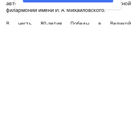
автор-исполнитель, артист Тульской областной
филармонии имени И. А. Михайловского.
В честь 80-летия Победы в Великой
Отечественной войне и Года защитника
Отечества
главными темами конкурса станут
подвиг, честь и мужество.
Эти ценности найдут
отражение в репертуаре творческих коллективов
и отдельных исполнителей.
По решению оргкомитета впервые за годы
существования областного мероприятия
победители конкурса – обладатель Гран-При и
лауреаты 1 степени в каждой номинации будут
награждены
денежными сертификатами
(призами).
Напоминаем, что конкурс проводится культурно-
досуговой системой города Тулы, Объединением
центров развития культуры при поддержке