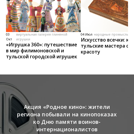
03
виртуальная галерея глиняной
04 Июл
народные промыслы, м
Искусство всечки: ка
Окт
игрушки
«Игрушка 360»: путешествие
тульские мастера со
в мир филимоновской и
красоту
тульской городской игрушек
Акция «Родное кино»: жители
региона побывали на кинопоказах
ко Дню памяти воинов-
интернационалистов