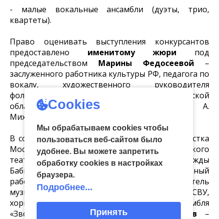
- малые вокальные ансамбли (дуэты, трио,
квартеты).
Право оценивать выступления конкурсантов
предоставлено
именитому жюри
под
председательством
Марины Федосеевой
–
заслуженного работника культуры РФ, педагога по
вокалу, художественного руководителя
фольклорного ансамбля «Услада» Тульской
Cookies
областной филармонии имени И. А.
Михайловского.
Мы обрабатываем cookies чтобы
В составе жюри –
Анна Кузьмищева
– артистка
пользоваться веб-сайтом было
Московского государственного академического
удобнее. Вы можете запретить
театра «Русская песня» под управлением Надежды
обработку сookies в настройках
Бабкиной;
Наталья
Саксеева
– почетный
браузера.
работник образования РФ, руководитель
Подробнее...
музыкального театра «Эполет» ТулСВУ,
хормейстер образцового вокального ансамбля
Принять
«Звонкие капельки»;
Сергей Лукьянчиков
–