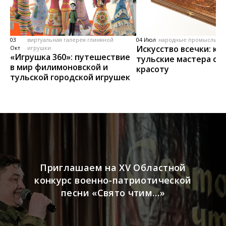
03
виртуальная галерея глиняной
04 Июл
народные промыслы, м
Искусство всечки: ка
Окт
игрушки
«Игрушка 360»: путешествие
тульские мастера со
в мир филимоновской и
красоту
тульской городской игрушек
Приглашаем на XV Областной
конкурс военно-патриотической
песни «Свято чтим…»