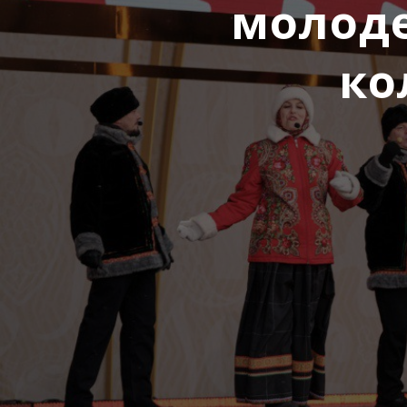
молод
ко