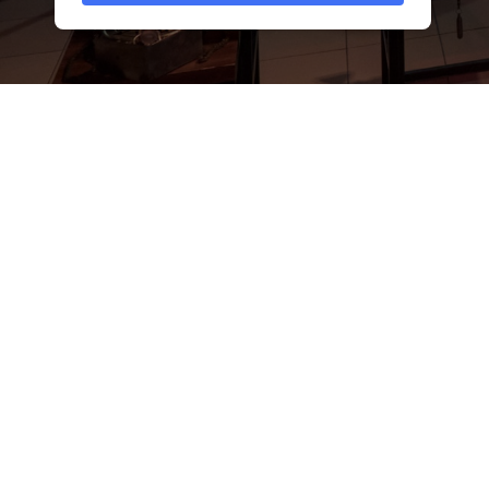
С 5 по 18 февраля
в т
которой представлен
Вниманию посетите
фантастические живот
Сергеем Нефедовы
архангелогородцем
Ма
Булдаковым
.
Образ стимпанк-мас
тематических костю
«Хрустальный дождь».