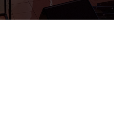
ворческом пространстве «Девятка» пройдет
выставка
ы
арт-объекты в стиле стимпанк
.
лей – диковинные машины, светильники, замыс
ные, созданные туляками
Кириллом Климовым, Рус
м
, москвичами
Александром Похабовым
и
Ко
ксимом Булыгиным
, брянцем
Алексеем Никулиным
терской дополняют монохромные рисунки
Елены Р
мов
Натальи Лавриненко
, интерактивные фотозоны