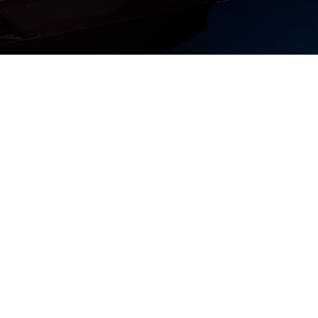
 Ferrum
, в экспозиции
ловатые агрегаты и
ланом Калиничевым и
нстантином Кованом
,
и рыбинцем
Михаилом
омановой
, коллекция
 «Зеркало времени» и