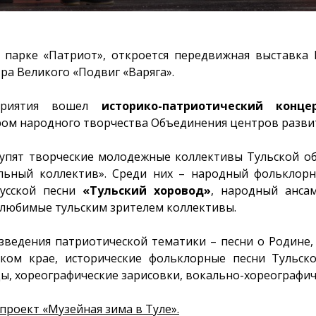
 парке «Патриот», откроется передвижная выставка
тра Великого «Подвиг «Варяга».
приятия вошел
историко-патриотический конц
ом народного творчества Объединения центров развит
упят творческие молодежные коллективы Тульской об
льный коллектив». Среди них – народный фольклор
усской песни
«Тульский хоровод»
, народный анса
 любимые тульским зрителем коллективы.
зведения патриотической тематики – песни о Родине
ском крае, исторические фольклорные песни Тульско
ы, хореографические зарисовки, вокально-хореографи
роект «Музейная зима в Туле».