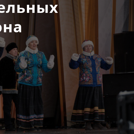
ельных
она