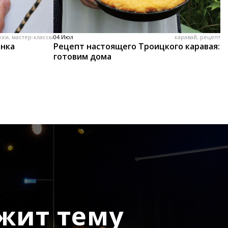
жки, мастер-классы
04 Июл
каравай, рецепт
енка
Рецепт настоящего Троицкого каравая:
готовим дома
жит тему