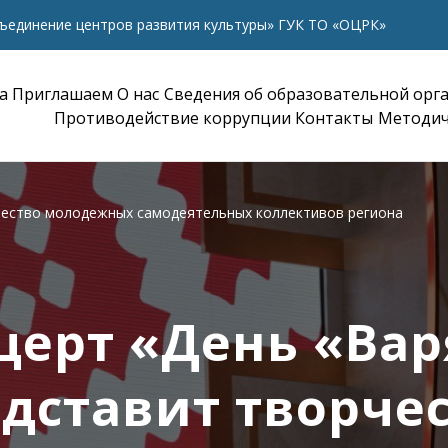
ъединение центров развития культуры» ГУК ТО «ОЦРК»
а
Приглашаем
О нас
Сведения об образовательной орг
Противодействие коррупции
Контакты
Методич
чество молодежных самодеятельных коллективов региона
церт «День «Вар
дставит творче