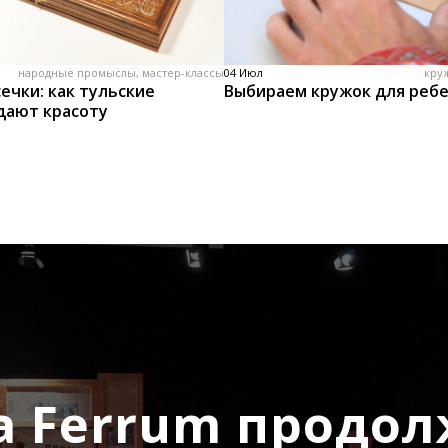
народные промыслы, мастер-классы
04 Июл
кру
ечки: как тульские
Выбираем кружок для реб
дают красоту
а Ferrum продол