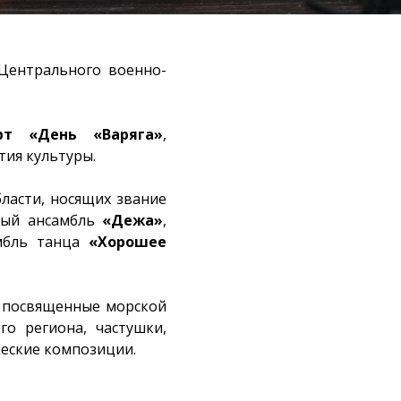
 Центрального военно-
ерт «День «Варяга»
,
ия культуры.
ласти, носящих звание
ный ансамбль
«Дежа»
,
мбль танца
«Хорошее
, посвященные морской
го региона, частушки,
ческие композиции.