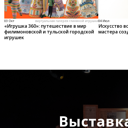
03 Окт
виртуальная галерея глиняной игрушки
04 Июл
«Игрушка 360»: путешествие в мир
Искусство вс
филимоновской и тульской городской
мастера соз
игрушек
Выставк