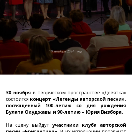
19 ноября 2024 года
30 ноября
в творческом пространстве «Девятка»
состоится
концерт «Легенды авторской песни»,
посвященный 100-летию со дня рождения
Булата Окуджавы и 90-летию – Юрия Визбора.
На сцену выйдут
участники клуба авторской
песни «Бригантина».
В их исполнении прозвучат