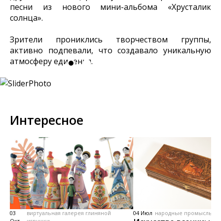
песни из нового мини-альбома «Хрусталик
солнца».
Зрители прониклись творчеством группы,
активно подпевали, что создавало уникальную
атмосферу единения.
Интересное
03
виртуальная галерея глиняной
04 Июл
народные промыслы, м
Окт
игрушки