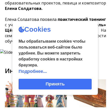
образовательных проектов, певица и композитор
Елена Солдатова.
Елена Солдатова провела
практический тренинг
с участием
вокального коллектива «Карусель»
Cookies
Щёкинского досугового комплекса.
На
семинаре обсудили работу с детьми, особенности
обучения вокальным распевкам.
Мы обрабатываем cookies чтобы
пользоваться веб-сайтом было
удобнее. Вы можете запретить
обработку сookies в настройках
браузера.
Интересное
Подробнее...
Принять