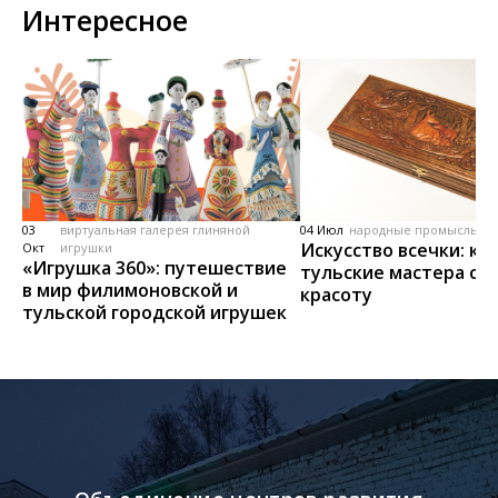
Интересное
03
виртуальная галерея глиняной
04 Июл
народные промыслы, м
Искусство всечки: ка
Окт
игрушки
«Игрушка 360»: путешествие
тульские мастера со
в мир филимоновской и
красоту
тульской городской игрушек