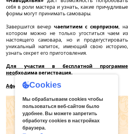
«Наводильня»
даст возможность попробовать
себя в роли мастера и узнать, какие причудливые
формы могут принимать самовары.
Завершится вечер
чаепитием с сюрпризом
, на
котором можно не только угоститься чаем из
настоящего самовара, но и продегустировать
уникальный напиток, имеющий свою историю,
узнать секрет его приготовления.
Для участия в бесплатной программе
необходима регистрация.
Cookies
Афиша события – здесь.
Мы обрабатываем cookies чтобы
пользоваться веб-сайтом было
удобнее. Вы можете запретить
обработку сookies в настройках
браузера.