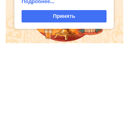
Подробнее...
Принять
Интересное
03
виртуальная галерея глиняной
04 Июл
народные промыслы, м
Искусство всечки: ка
Окт
игрушки
«Игрушка 360»: путешествие