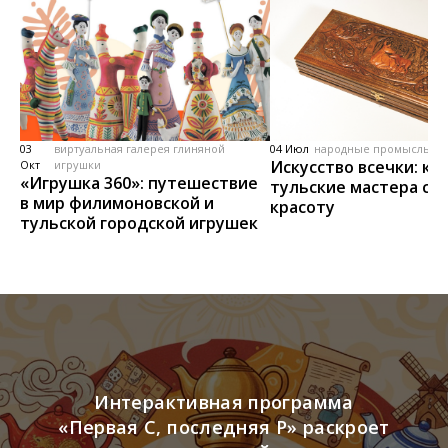
03
виртуальная галерея глиняной
04 Июл
народные промыслы, м
Искусство всечки: ка
Окт
игрушки
«Игрушка 360»: путешествие
тульские мастера со
в мир филимоновской и
красоту
тульской городской игрушек
Интерактивная программа
«Первая С, последняя Р» раскроет