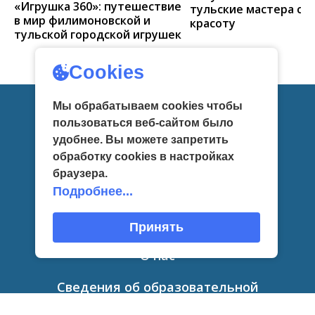
«Игрушка 360»: путешествие
тульские мастера со
в мир филимоновской и
красоту
тульской городской игрушек
Cookies
Мы обрабатываем cookies чтобы
пользоваться веб-сайтом было
Главная
удобнее. Вы можете запретить
обработку сookies в настройках
Новости
браузера.
Афиша
Подробнее...
Приглашаем
Принять
О нас
Сведения об образовательной
организации