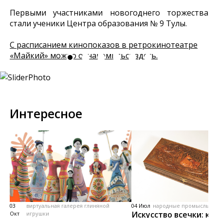
Первыми участниками новогоднего торжества
стали ученики Центра образования № 9 Тулы.
С расписанием кинопоказов в ретрокинотеатре
«Майкий» можно ознакомиться здесь.
Интересное
03
виртуальная галерея глиняной
04 Июл
народные промыслы, м
Искусство всечки: ка
Окт
игрушки