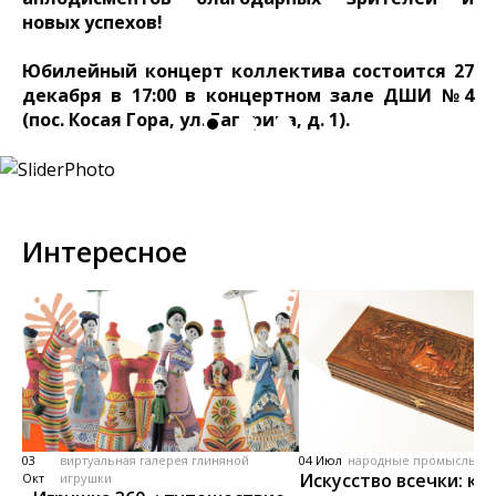
новых успехов!
Юбилейный концерт коллектива состоится 27
декабря в 17:00 в концертном зале ДШИ №4
(пос. Косая Гора, ул. Гагарина, д. 1).
Интересное
03
виртуальная галерея глиняной
04 Июл
народные промыслы, м
Искусство всечки: ка
Окт
игрушки