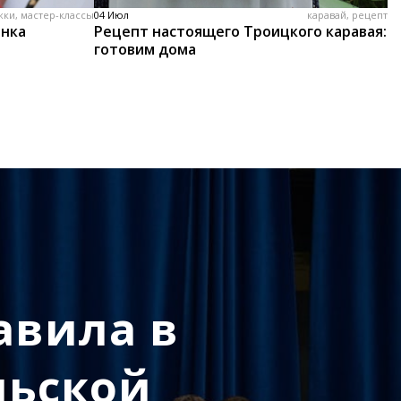
жки, мастер-классы
04 Июл
каравай, рецепт
енка
Рецепт настоящего Троицкого каравая:
готовим дома
авила в
льской