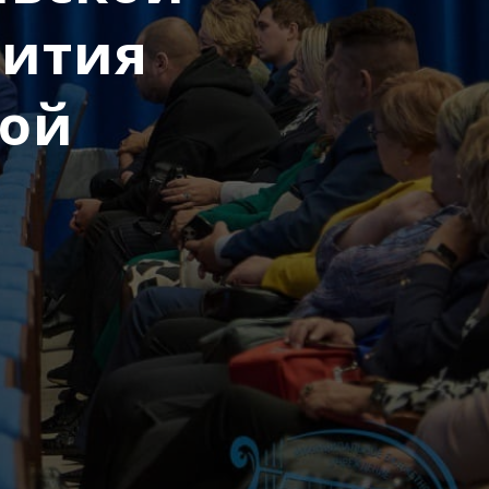
вития
вой