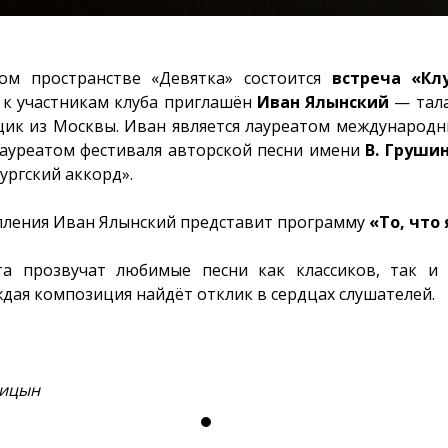
ом пространстве «Девятка» состоится
встреча «Кл
и к участникам клуба приглашён
Иван Ялынский
— тала
ик из Москвы. Иван является лауреатом международны
лауреатом фестиваля авторской песни имени
В. Груши
ургский аккорд».
упления Иван Ялынский представит программу
«То, что
а прозвучат любимые песни как классиков, так и
ждая композиция найдёт отклик в сердцах слушателей.
ницын