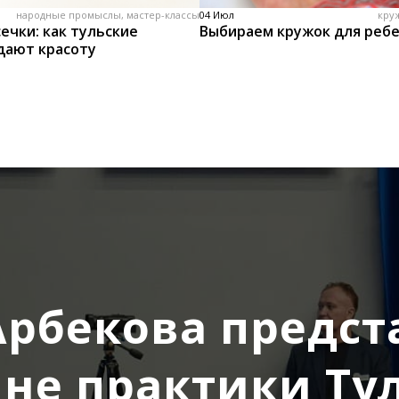
народные промыслы, мастер-классы
04 Июл
кру
ечки: как тульские
Выбираем кружок для реб
дают красоту
Арбекова предст
не практики Ту