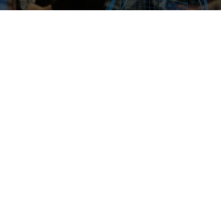
реждений Московской
 зоны Подмосковья.
еждений, сохранения
ьного взаимодействия
вила работу сообществ
 деление создано для
ланами, поиска новых
р-классов, областных
 Московской области,