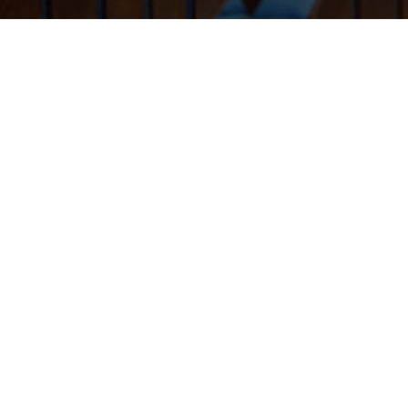
В Коломне в рамках 
области»
состоялась
в
На мероприятии обс
традиций, перспектив
Заведующий отделом 
министерства культур
директоров КДУ, объ
обобщения и тиражир
идей и смыслов, а т
фестивалей и акций.
Также Юлия Зуева ра
внедрения новых меха