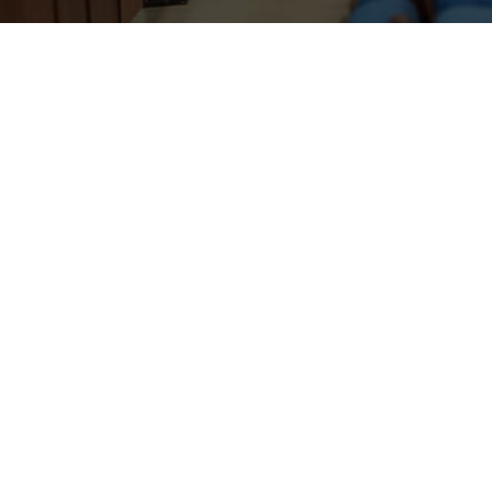
проекта
«Клуб директоров культурно-досуговых уч
стреча руководителей учреждений культуры
Южной
удили вопросы развития культурно-досуговых учр
ные направления и дальнейшее развитие отрасли.
развития библиотечной деятельности и межмуниципал
ы и туризма Московской области
Юлия Зуева
предста
единённых по территориальному признаку. Такое
ования лучших практик, работы над репертуарными п
акже для проведения творческих семинаров и масте
ссказала о системе рейтинга учреждений культуры
низмов цифровизации.