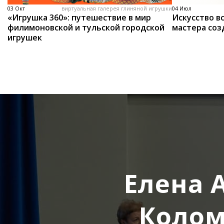
03 Окт
виртуальная галерея глиняной игрушки
04 Июл
«Игрушка 360»: путешествие в мир
Искусство вс
филимоновской и тульской городской
мастера соз
игрушек
Елена 
Колом