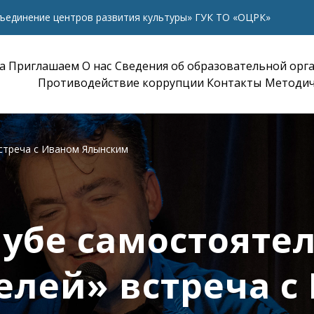
ъединение центров развития культуры» ГУК ТО «ОЦРК»
а
Приглашаем
О нас
Сведения об образовательной орг
Противодействие коррупции
Контакты
Методич
стреча с Иваном Ялынским
лубе самостояте
елей» встреча с