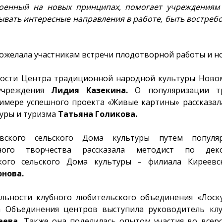
роенный на новых принципах, помогает учреждениям 
ывать интересные направления в работе, быть востреб
ожелала участникам встречи плодотворной работы и но
ности Центра традиционной народной культуры Новом
учреждения
Лидия Казекина.
О популяризации тр
римере успешного проекта «Живые картины» рассказал
туры и туризма
Татьяна Голикова.
вского сельского Дома культуры путем популяр
дного творчества рассказала методист по деко
кого сельского Дома культуры – филиала Киреев
нова.
льности клубного любительского объединения «Лоск
а Объединения центров выступила руководитель клуб
еева.
Также она поделилась опытом участия во всеро