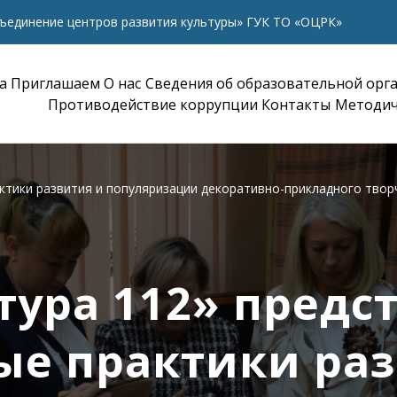
ъединение центров развития культуры» ГУК ТО «ОЦРК»
а
Приглашаем
О нас
Сведения об образовательной орг
Противодействие коррупции
Контакты
Методич
ктики развития и популяризации декоративно-прикладного твор
тура 112» предс
ые практики раз