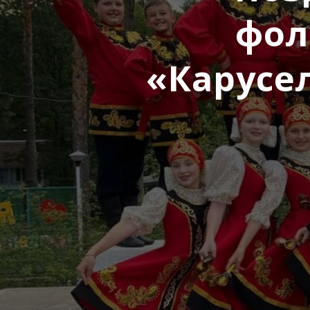
фол
«Карусе