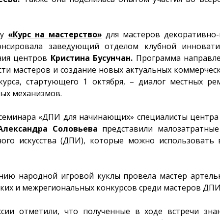
му
«Курс на мастерство»
для мастеров декоративно-
онсировала заведующий отделом клубной инноват
ния центров
Кристина Бусунчан.
Программа направле
сти мастеров и создание новых актуальных коммерчес
курса, стартующего 1 октября, – диалог местных р
ых механизмов.
 семинара «ДПИ для начинающих» специалисты центра
Александра Соловьева
представили малозатратные
ого искусства (ДПИ), которые можно использовать 
анию народной игровой куклы провела мастер артель
ских и межрегиональных конкурсов среди мастеров ДП
ессии отметили, что полученные в ходе встречи зна