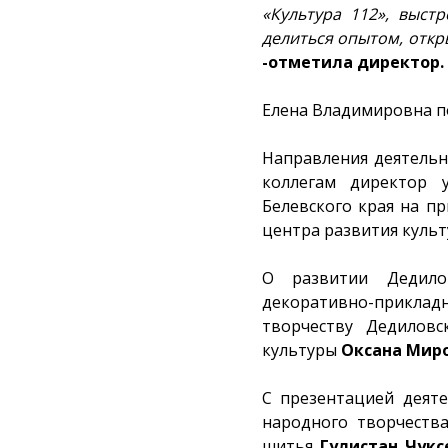
«Культура 112», выст
делиться опытом, откр
-отметила директор.
Елена Владимировна п
Направления деятель
коллегам директор 
Белевского края на п
центра развития куль
О развитии Дедило
декоративно-прикла
творчеству Дедиловс
культуры
Оксана Миро
С презентацией деяте
народного творчеств
шитья
Гулистан Чукс