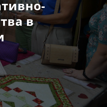
тивно-
тва в
и