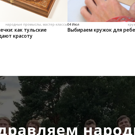
народные промыслы, мастер-классы
04 Июл
кру
ечки: как тульские
Выбираем кружок для реб
дают красоту
дравляем наро