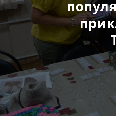
попул
прик