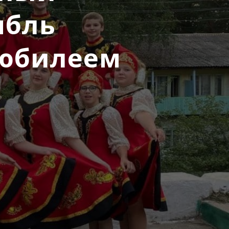
мбль
 юбилеем