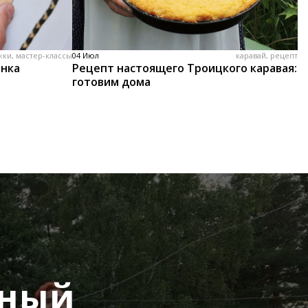
жки, мастер-классы
04 Июл
каравай, рецепт
енка
Рецепт настоящего Троицкого каравая:
готовим дома
дный