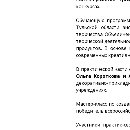
конкурсах.
Обучающую програм
Тульской области ан
творчества Объедине
творческой деятельно
продуктов. В основе 
современных креативн
В практической части
Ольга Короткова и 
декоративно-прикладн
учреждениях.
Мастер-класс по созд
победитель всероссий
Участники практик-с