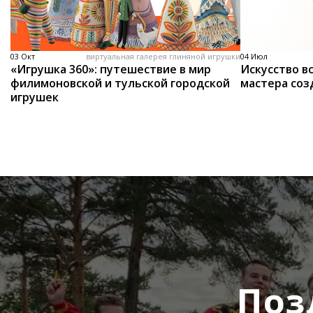
03 Окт
виртуальная галерея глиняной игрушки
04 Июл
«Игрушка 360»: путешествие в мир
Искусство вс
филимоновской и тульской городской
мастера соз
игрушек
Поз