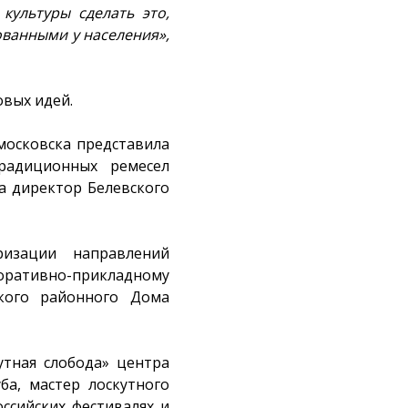
культуры сделать это,
ованными у населения»,
вых идей.
осковска представила
адиционных ремесел
а директор Белевского
изации направлений
ративно-прикладному
ского районного Дома
утная слобода» центра
а, мастер лоскутного
ссийских фестивалях и