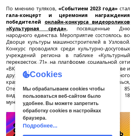
По мнению туляков,
«Событием 2023 года»
стал
гала-концерт и церемония награждения
победителей
онлайн-конкурса видеороликов
«Культурная среда»
, посвященные Дню
народного единства. Мероприятие состоялось во
Дворце культуры машиностроителей в Узловой.
Конкурс проводился среди культурно-досуговых
учреждений региона в паблике «Культурный
перекресток 71» на платформе социальной сети
«ВКонтакте». В четырех номинациях «В единстве и
Cookies
дружбе сила народов», «Калейдоскоп родного
края», «Своих Россия не бросает», «Славься,
Отечество!» за звание лучших боролись 85
Мы обрабатываем cookies чтобы
видеороликов от учреждений культуры 18
пользоваться веб-сайтом было
муниципальных образований.
удобнее. Вы можете запретить
обработку сookies в настройках
браузера.
Подробнее...