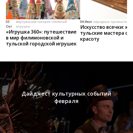
03
виртуальная галерея глиняной
04 Июл
народные промыслы, м
Искусство всечки: ка
Окт
игрушки
«Игрушка 360»: путешествие
тульские мастера со
в мир филимоновской и
красоту
тульской городской игрушек
Дайджест культурных событий
февраля