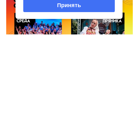
Принять
Интересное
03
виртуальная галерея глиняной
04 Июл
народные промыслы, м