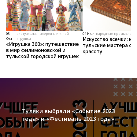
03
виртуальная галерея глиняной
04 Июл
народные промыслы, м
Искусство всечки: ка
Окт
игрушки
«Игрушка 360»: путешествие
тульские мастера со
в мир филимоновской и
красоту
тульской городской игрушек
Туляки выбрали «Событие 2023
года» и «Фестиваль 2023 года»