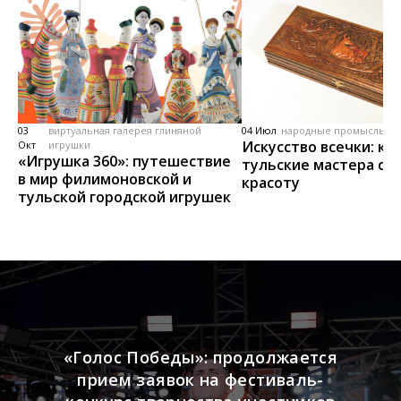
03
виртуальная галерея глиняной
04 Июл
народные промыслы, м
Искусство всечки: ка
Окт
игрушки
«Игрушка 360»: путешествие
тульские мастера со
в мир филимоновской и
красоту
тульской городской игрушек
«Голос Победы»: продолжается
прием заявок на фестиваль-